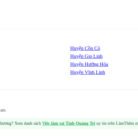
Huyện Cồn Cỏ
Huyện Gio Linh
Huyện Hướng Hóa
Huyện Vĩnh Linh
Nam.
 phương? Xem danh sách
Việc làm tại
Tỉnh Quảng Trị
uy tín trên LàmThêm.m