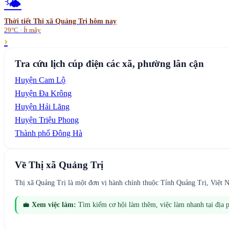
🌤️
Thời tiết
Thị xã Quảng Trị
hôm nay
29°C · Ít mây
›
Tra cứu lịch cúp điện các xã, phường lân cận
Huyện Cam Lộ
Huyện Đa Krông
Huyện Hải Lăng
Huyện Triệu Phong
Thành phố Đông Hà
Về
Thị xã Quảng Trị
Thị xã Quảng Trị là một đơn vị hành chính thuộc Tỉnh Quảng Trị, Việt 
💼
Xem việc làm:
Tìm kiếm cơ hội làm thêm, việc làm nhanh tại địa