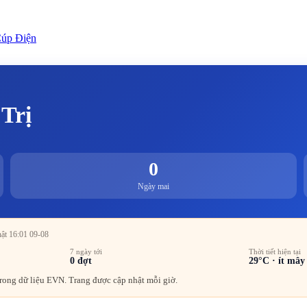
úp Điện
Trị
0
Ngày mai
hật 16:01 09-08
7 ngày tới
Thời tiết hiện tại
0
đợt
29
°C ·
ít mây
rong dữ liệu EVN. Trang được cập nhật mỗi giờ.