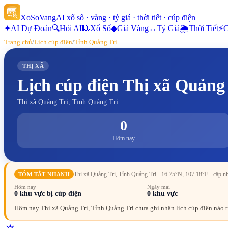
XoSoVang
AI xổ số · vàng · tỷ giá · thời tiết · cúp điện
✦
AI Dự Đoán
🔍
Hỏi AI
🎱
Xổ Số
◆
Giá Vàng
↔
Tỷ Giá
🌦
Thời Tiết
⚡
C
Trang chủ
/
Lịch cúp điện
/
Tỉnh Quảng Trị
THỊ XÃ
Lịch cúp điện
Thị xã Quảng 
Thị xã Quảng Trị, Tỉnh Quảng Trị
0
Hôm nay
Thị xã Quảng Trị, Tỉnh Quảng Trị
· 16.75°N, 107.18°E
· cập n
TÓM TẮT NHANH
Hôm nay
Ngày mai
0
khu vực bị cúp điện
0
khu vực
Hôm nay Thị xã Quảng Trị, Tỉnh Quảng Trị chưa ghi nhận lịch cúp điện nào t