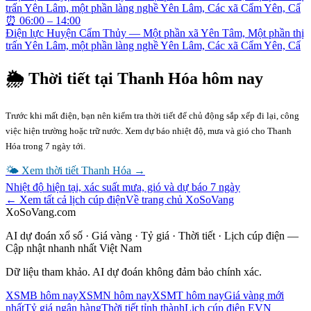
trấn Yên Lâm, một phần làng nghề Yên Lâm, Các xã Cẩm Yên, Cẩ
⏰
06:00 – 14:00
Điện lực Huyện Cẩm Thủy — Một phần xã Yên Tâm, Một phần thị
trấn Yên Lâm, một phần làng nghề Yên Lâm, Các xã Cẩm Yên, Cẩ
🌦 Thời tiết tại
Thanh Hóa
hôm nay
Trước khi mất điện, bạn nên kiểm tra thời tiết để chủ động sắp xếp đi lại, công
việc hiện trường hoặc trữ nước. Xem dự báo nhiệt độ, mưa và gió cho
Thanh
Hóa
trong 7 ngày tới.
🌤 Xem thời tiết
Thanh Hóa
→
Nhiệt độ hiện tại, xác suất mưa, gió và dự báo 7 ngày
← Xem tất cả lịch cúp điện
Về trang chủ XoSoVang
XoSoVang.com
AI dự đoán xổ số · Giá vàng · Tỷ giá · Thời tiết · Lịch cúp điện —
Cập nhật nhanh nhất Việt Nam
Dữ liệu tham khảo. AI dự đoán không đảm bảo chính xác.
XSMB hôm nay
XSMN hôm nay
XSMT hôm nay
Giá vàng mới
nhất
Tỷ giá ngân hàng
Thời tiết tỉnh thành
Lịch cúp điện EVN