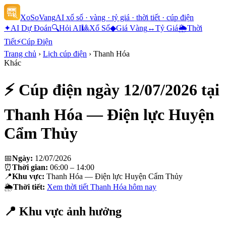
XoSoVang
AI xổ số · vàng · tỷ giá · thời tiết · cúp điện
✦
AI Dự Đoán
🔍
Hỏi AI
🎱
Xổ Số
◆
Giá Vàng
↔
Tỷ Giá
🌦
Thời
Tiết
⚡
Cúp Điện
Trang chủ
›
Lịch cúp điện
›
Thanh Hóa
Khác
⚡ Cúp điện ngày
12/07/2026
tại
Thanh Hóa — Điện lực Huyện
Cẩm Thủy
📅
Ngày:
12/07/2026
⏰
Thời gian:
06:00 – 14:00
📍
Khu vực:
Thanh Hóa — Điện lực Huyện Cẩm Thủy
🌦
Thời tiết:
Xem thời tiết
Thanh Hóa
hôm nay
📍 Khu vực ảnh hưởng