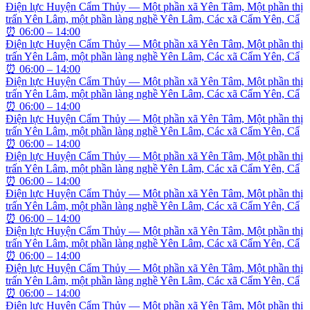
Điện lực Huyện Cẩm Thủy — Một phần xã Yên Tâm, Một phần thị
trấn Yên Lâm, một phần làng nghề Yên Lâm, Các xã Cẩm Yên, Cẩ
⏰
06:00 – 14:00
Điện lực Huyện Cẩm Thủy — Một phần xã Yên Tâm, Một phần thị
trấn Yên Lâm, một phần làng nghề Yên Lâm, Các xã Cẩm Yên, Cẩ
⏰
06:00 – 14:00
Điện lực Huyện Cẩm Thủy — Một phần xã Yên Tâm, Một phần thị
trấn Yên Lâm, một phần làng nghề Yên Lâm, Các xã Cẩm Yên, Cẩ
⏰
06:00 – 14:00
Điện lực Huyện Cẩm Thủy — Một phần xã Yên Tâm, Một phần thị
trấn Yên Lâm, một phần làng nghề Yên Lâm, Các xã Cẩm Yên, Cẩ
⏰
06:00 – 14:00
Điện lực Huyện Cẩm Thủy — Một phần xã Yên Tâm, Một phần thị
trấn Yên Lâm, một phần làng nghề Yên Lâm, Các xã Cẩm Yên, Cẩ
⏰
06:00 – 14:00
Điện lực Huyện Cẩm Thủy — Một phần xã Yên Tâm, Một phần thị
trấn Yên Lâm, một phần làng nghề Yên Lâm, Các xã Cẩm Yên, Cẩ
⏰
06:00 – 14:00
Điện lực Huyện Cẩm Thủy — Một phần xã Yên Tâm, Một phần thị
trấn Yên Lâm, một phần làng nghề Yên Lâm, Các xã Cẩm Yên, Cẩ
⏰
06:00 – 14:00
Điện lực Huyện Cẩm Thủy — Một phần xã Yên Tâm, Một phần thị
trấn Yên Lâm, một phần làng nghề Yên Lâm, Các xã Cẩm Yên, Cẩ
⏰
06:00 – 14:00
Điện lực Huyện Cẩm Thủy — Một phần xã Yên Tâm, Một phần thị