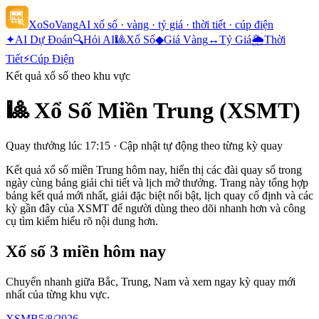
XoSoVang
AI xổ số · vàng · tỷ giá · thời tiết · cúp điện
✦
AI Dự Đoán
🔍
Hỏi AI
🎱
Xổ Số
◆
Giá Vàng
↔
Tỷ Giá
🌦
Thời
Tiết
⚡
Cúp Điện
Kết quả xổ số theo khu vực
🎱 Xổ Số Miền Trung (XSMT)
Quay thưởng lúc 17:15
· Cập nhật tự động theo từng kỳ quay
Kết quả xổ số miền Trung hôm nay, hiển thị các đài quay số trong
ngày cùng bảng giải chi tiết và lịch mở thưởng.
Trang này tổng hợp
bảng kết quả mới nhất, giải đặc biệt nổi bật, lịch quay cố định và các
kỳ gần đây của
XSMT
để người dùng theo dõi nhanh hơn và công
cụ tìm kiếm hiểu rõ nội dung hơn.
Xổ số 3 miền hôm nay
Chuyển nhanh giữa Bắc, Trung, Nam và xem ngay kỳ quay mới
nhất của từng khu vực.
XSMB
5/8/2026