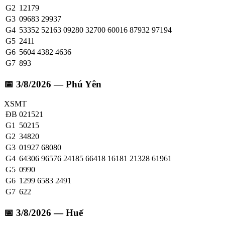
G2
12179
G3
09683 29937
G4
53352 52163 09280 32700 60016 87932 97194
G5
2411
G6
5604 4382 4636
G7
893
📅
3/8/2026
— Phú Yên
XSMT
ĐB
021521
G1
50215
G2
34820
G3
01927 68080
G4
64306 96576 24185 66418 16181 21328 61961
G5
0990
G6
1299 6583 2491
G7
622
📅
3/8/2026
— Huế