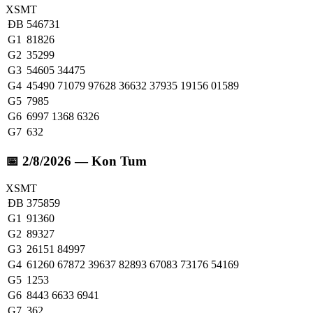
XSMT
ĐB
546731
G1
81826
G2
35299
G3
54605 34475
G4
45490 71079 97628 36632 37935 19156 01589
G5
7985
G6
6997 1368 6326
G7
632
📅
2/8/2026
— Kon Tum
XSMT
ĐB
375859
G1
91360
G2
89327
G3
26151 84997
G4
61260 67872 39637 82893 67083 73176 54169
G5
1253
G6
8443 6633 6941
G7
362