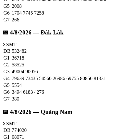
G5
2008
G6
1704 7745 7258
G7
266
📅
4/8/2026
— Đắk Lắk
XSMT
ĐB
532482
G1
36718
G2
58525
G3
49004 90056
G4
79639 73435 54560 26986 69755 80856 81331
G5
5554
G6
3494 6183 4276
G7
380
📅
4/8/2026
— Quảng Nam
XSMT
ĐB
774020
G1
08071