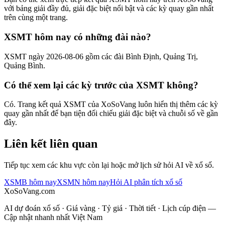
với bảng giải đầy đủ, giải đặc biệt nổi bật và các kỳ quay gần nhất
trên cùng một trang.
XSMT hôm nay có những đài nào?
XSMT ngày 2026-08-06 gồm các đài Bình Định, Quảng Trị,
Quảng Bình.
Có thể xem lại các kỳ trước của XSMT không?
Có. Trang kết quả XSMT của XoSoVang luôn hiển thị thêm các kỳ
quay gần nhất để bạn tiện đối chiếu giải đặc biệt và chuỗi số về gần
đây.
Liên kết liên quan
Tiếp tục xem các khu vực còn lại hoặc mở lịch sử hỏi AI về xổ số.
XSMB hôm nay
XSMN hôm nay
Hỏi AI phân tích xổ số
XoSoVang.com
AI dự đoán xổ số · Giá vàng · Tỷ giá · Thời tiết · Lịch cúp điện —
Cập nhật nhanh nhất Việt Nam