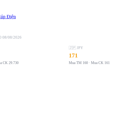
úp Điện
30 08/08/2026
🇯🇵 JPY
171
ua CK
29.730
Mua TM
160
· Mua CK
161