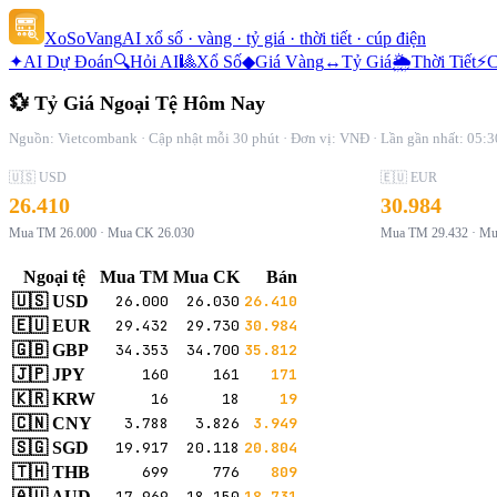
XoSoVang
AI xổ số · vàng · tỷ giá · thời tiết · cúp điện
✦
AI Dự Đoán
🔍
Hỏi AI
🎱
Xổ Số
◆
Giá Vàng
↔
Tỷ Giá
🌦
Thời Tiết
⚡
C
💱 Tỷ Giá Ngoại Tệ Hôm Nay
Nguồn: Vietcombank · Cập nhật mỗi 30 phút · Đơn vị: VNĐ
· Lần gần nhất: 05:
🇺🇸 USD
🇪🇺 EUR
26.410
30.984
Mua TM
26.000
· Mua CK
26.030
Mua TM
29.432
· M
Ngoại tệ
Mua TM
Mua CK
Bán
🇺🇸 USD
26.000
26.030
26.410
🇪🇺 EUR
29.432
29.730
30.984
🇬🇧 GBP
34.353
34.700
35.812
🇯🇵 JPY
160
161
171
🇰🇷 KRW
16
18
19
🇨🇳 CNY
3.788
3.826
3.949
🇸🇬 SGD
19.917
20.118
20.804
🇹🇭 THB
699
776
809
🇦🇺 AUD
17.969
18.150
18.731