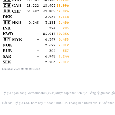
🇨🇦 CAD
18.222
18.406
18.996
🇨🇭 CHF
31.487
31.805
32.824
DKK
—
3.967
4.118
🇭🇰 HKD
3.248
3.281
3.406
INR
—
274
285
KWD
—
84.917
89.034
🇲🇾 MYR
—
6.347
6.485
NOK
—
2.697
2.812
RUB
—
304
337
SAR
—
6.945
7.244
SEK
—
2.703
2.817
Cập nhật:
2026-08-08 05:30:02
Tỷ Giá Ngoại Tệ Vietcombank
Tỷ giá ngân hàng Vietcombank (VCB) được cập nhật liên tục. Bảng tỷ giá bao g
Hỏi AI: "Tỷ giá USD hôm nay?" hoặc "1000 USD bằng bao nhiêu VND?" để nhận 
Từ khóa tỷ giá được quan tâm