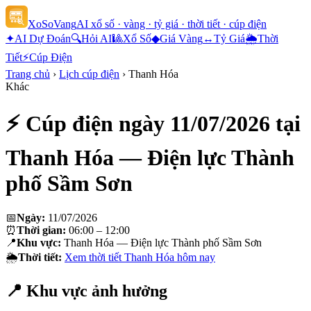
XoSoVang
AI xổ số · vàng · tỷ giá · thời tiết · cúp điện
✦
AI Dự Đoán
🔍
Hỏi AI
🎱
Xổ Số
◆
Giá Vàng
↔
Tỷ Giá
🌦
Thời
Tiết
⚡
Cúp Điện
Trang chủ
›
Lịch cúp điện
›
Thanh Hóa
Khác
⚡ Cúp điện ngày
11/07/2026
tại
Thanh Hóa — Điện lực Thành
phố Sầm Sơn
📅
Ngày:
11/07/2026
⏰
Thời gian:
06:00 – 12:00
📍
Khu vực:
Thanh Hóa — Điện lực Thành phố Sầm Sơn
🌦
Thời tiết:
Xem thời tiết
Thanh Hóa
hôm nay
📍 Khu vực ảnh hưởng