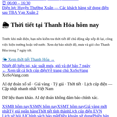
⏰
06:00 – 16:30
Điện lực Huyện Thường Xuân — Các khách hàng sử dụng điện
sau TBA Vạn Xuân 2
🌦 Thời tiết tại
Thanh Hóa
hôm nay
Trước khi mất điện, bạn nên kiểm tra thời tiết để chủ động sắp xếp đi lại, công
việc hiện trường hoặc trữ nước. Xem dự báo nhiệt độ, mưa và gió cho
Thanh
Hóa
trong 7 ngày tới.
🌤 Xem thời tiết
Thanh Hóa
→
Nhiệt độ hiện tại, xác suất mưa, gió và dự báo 7 ngày
← Xem tất cả lịch cúp điện
Về trang chủ XoSoVang
XoSoVang.com
AI dự đoán xổ số · Giá vàng · Tỷ giá · Thời tiết · Lịch cúp điện —
Cập nhật nhanh nhất Việt Nam
Dữ liệu tham khảo. AI dự đoán không đảm bảo chính xác.
XSMB hôm nay
XSMN hôm nay
XSMT hôm nay
Giá vàng mới
nhất
Tỷ giá ngân hàng
Thời tiết tỉnh thành
Lịch cúp điện EVN
Lịch sử hỏi AI
Chính sách bảo mật
Điều khoản sử dụng
Phiên bản