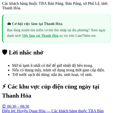
Các khách hàng thuộc TBA Bản Páng. Bản Páng, xã Phú Lệ, tỉnh
Thanh Hóa.
💼 Cơ hội việc làm tại
Thanh Hóa
Bạn đang muốn tìm kiếm cơ hội thu nhập tại địa phương? Xem ngay
danh sách
Việc làm tại
Thanh Hóa
uy tín trên LàmThêm.me.
🛡️ Lời nhắc nhở
Mở tủ lạnh ít nhất có thể để giữ nhiệt độ bên trong.
Nếu có thang máy, tránh sử dụng trong thời gian cúp điện.
Trữ nước sạch đủ dùng: nấu ăn, sinh hoạt, vệ sinh.
⚡ Các khu vực cúp điện cùng ngày tại
Thanh Hóa
⏰
06:30 – 08:30
Điện lực Huyện Quan Hóa — Các khách hàng thuộc TBA Bản