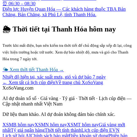
⏰
06:30 – 08:30
Điện lực Huyện Quan Hóa — Các khách hàng thuộc TBA Bản
Chăng. Bản Chăng, xã Phú Lệ, tỉnh Thanh Hóa.
🌦 Thời tiết tại
Thanh Hóa
hôm nay
Trước khi mất điện, bạn nên kiểm tra thời tiết để chủ động sắp xếp đi lại, công
việc hiện trường hoặc trữ nước. Xem dự báo nhiệt độ, mưa và gió cho
Thanh
Hóa
trong 7 ngày tới.
🌤 Xem thời tiết
Thanh Hóa
→
Nhiệt độ hiện tại, xác suất mưa, gió và dự báo 7 ngày
← Xem tất cả lịch cúp điện
Về trang chủ XoSoVang
XoSoVang.com
AI dự đoán xổ số · Giá vàng · Tỷ giá · Thời tiết · Lịch cúp điện —
Cập nhật nhanh nhất Việt Nam
Dữ liệu tham khảo. AI dự đoán không đảm bảo chính xác.
XSMB hôm nay
XSMN hôm nay
XSMT hôm nay
Giá vàng mới
nhất
Tỷ giá ngân hàng
Thời tiết tỉnh thành
Lịch cúp điện EVN
Lịch sử hỏi AI
Chính sách bảo mật
Điều khoản sử dụng
Phiên bản