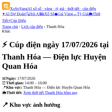
XoSoVang
AI xổ số · vàng · tỷ giá · thời tiết · cúp điện
✦
AI Dự Đoán
🔍
Hỏi AI
🎱
Xổ Số
◆
Giá Vàng
↔
Tỷ Giá
🌦
Thời
Tiết
⚡
Cúp Điện
Trang chủ
›
Lịch cúp điện
›
Thanh Hóa
Khác
⚡ Cúp điện ngày
17/07/2026
tại
Thanh Hóa — Điện lực Huyện
Quan Hóa
📅
Ngày:
17/07/2026
⏰
Thời gian:
14:00 – 16:00
📍
Khu vực:
Thanh Hóa — Điện lực Huyện Quan Hóa
🌦
Thời tiết:
Xem thời tiết
Thanh Hóa
hôm nay
📍 Khu vực ảnh hưởng