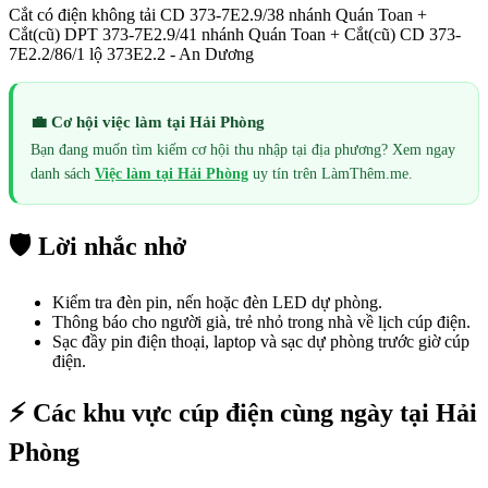
Cắt có điện không tải CD 373-7E2.9/38 nhánh Quán Toan +
Cắt(cũ) DPT 373-7E2.9/41 nhánh Quán Toan + Cắt(cũ) CD 373-
7E2.2/86/1 lộ 373E2.2 - An Dương
💼 Cơ hội việc làm tại
Hải Phòng
Bạn đang muốn tìm kiếm cơ hội thu nhập tại địa phương? Xem ngay
danh sách
Việc làm tại
Hải Phòng
uy tín trên LàmThêm.me.
🛡️ Lời nhắc nhở
Kiểm tra đèn pin, nến hoặc đèn LED dự phòng.
Thông báo cho người già, trẻ nhỏ trong nhà về lịch cúp điện.
Sạc đầy pin điện thoại, laptop và sạc dự phòng trước giờ cúp
điện.
⚡ Các khu vực cúp điện cùng ngày tại
Hải
Phòng