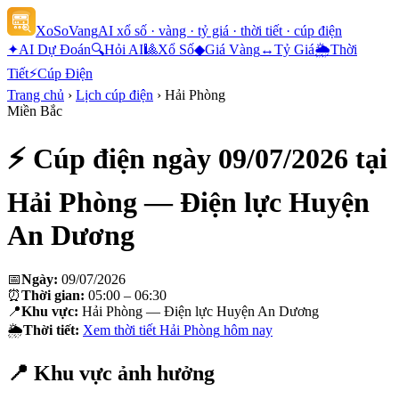
XoSoVang
AI xổ số · vàng · tỷ giá · thời tiết · cúp điện
✦
AI Dự Đoán
🔍
Hỏi AI
🎱
Xổ Số
◆
Giá Vàng
↔
Tỷ Giá
🌦
Thời
Tiết
⚡
Cúp Điện
Trang chủ
›
Lịch cúp điện
›
Hải Phòng
Miền Bắc
⚡ Cúp điện ngày
09/07/2026
tại
Hải Phòng — Điện lực Huyện
An Dương
📅
Ngày:
09/07/2026
⏰
Thời gian:
05:00 – 06:30
📍
Khu vực:
Hải Phòng — Điện lực Huyện An Dương
🌦
Thời tiết:
Xem thời tiết
Hải Phòng
hôm nay
📍 Khu vực ảnh hưởng