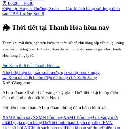
⏰
06:00 – 16:30
Điện lực Huyện Thường Xuân — Các khách hàng sử dụng điện
sau TBA Lương Sơn 8
🌦 Thời tiết tại
Thanh Hóa
hôm nay
Trước khi mất điện, bạn nên kiểm tra thời tiết để chủ động sắp xếp đi lại, công
việc hiện trường hoặc trữ nước. Xem dự báo nhiệt độ, mưa và gió cho
Thanh
Hóa
trong 7 ngày tới.
🌤 Xem thời tiết
Thanh Hóa
→
Nhiệt độ hiện tại, xác suất mưa, gió và dự báo 7 ngày
← Xem tất cả lịch cúp điện
Về trang chủ XoSoVang
XoSoVang.com
AI dự đoán xổ số · Giá vàng · Tỷ giá · Thời tiết · Lịch cúp điện —
Cập nhật nhanh nhất Việt Nam
Dữ liệu tham khảo. AI dự đoán không đảm bảo chính xác.
XSMB hôm nay
XSMN hôm nay
XSMT hôm nay
Giá vàng mới
nhất
Tỷ giá ngân hàng
Thời tiết tỉnh thành
Lịch cúp điện EVN
Lịch sử hỏi AI
Chính sách bảo mật
Điều khoản sử dụng
Phiên bản