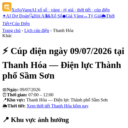
XoSoVang
AI xổ số · vàng · tỷ giá · thời tiết · cúp điện
✦
AI Dự Đoán
🔍
Hỏi AI
🎱
Xổ Số
◆
Giá Vàng
↔
Tỷ Giá
🌦
Thời
Tiết
⚡
Cúp Điện
Trang chủ
›
Lịch cúp điện
›
Thanh Hóa
Khác
⚡ Cúp điện ngày
09/07/2026
tại
Thanh Hóa — Điện lực Thành
phố Sầm Sơn
📅
Ngày:
09/07/2026
⏰
Thời gian:
07:00 – 12:00
📍
Khu vực:
Thanh Hóa — Điện lực Thành phố Sầm Sơn
🌦
Thời tiết:
Xem thời tiết
Thanh Hóa
hôm nay
📍 Khu vực ảnh hưởng