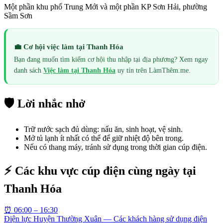
Một phần khu phố Trung Mới và một phần KP Sơn Hải, phường
Sầm Sơn
💼 Cơ hội việc làm tại
Thanh Hóa
Bạn đang muốn tìm kiếm cơ hội thu nhập tại địa phương? Xem ngay
danh sách
Việc làm tại
Thanh Hóa
uy tín trên LàmThêm.me.
🛡️ Lời nhắc nhở
Trữ nước sạch đủ dùng: nấu ăn, sinh hoạt, vệ sinh.
Mở tủ lạnh ít nhất có thể để giữ nhiệt độ bên trong.
Nếu có thang máy, tránh sử dụng trong thời gian cúp điện.
⚡ Các khu vực cúp điện cùng ngày tại
Thanh Hóa
⏰
06:00 – 16:30
Điện lực Huyện Thường Xuân — Các khách hàng sử dụng điện