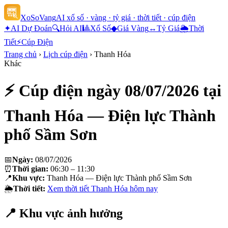
XoSoVang
AI xổ số · vàng · tỷ giá · thời tiết · cúp điện
✦
AI Dự Đoán
🔍
Hỏi AI
🎱
Xổ Số
◆
Giá Vàng
↔
Tỷ Giá
🌦
Thời
Tiết
⚡
Cúp Điện
Trang chủ
›
Lịch cúp điện
›
Thanh Hóa
Khác
⚡ Cúp điện ngày
08/07/2026
tại
Thanh Hóa — Điện lực Thành
phố Sầm Sơn
📅
Ngày:
08/07/2026
⏰
Thời gian:
06:30 – 11:30
📍
Khu vực:
Thanh Hóa — Điện lực Thành phố Sầm Sơn
🌦
Thời tiết:
Xem thời tiết
Thanh Hóa
hôm nay
📍 Khu vực ảnh hưởng