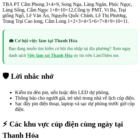
TBA PT Cẩm Phong 3+4+9, Song Nga, Làng Ngán, Phúc Ngọc,
Làng Sống, Cẩm Ngọc 1+8+10+12,Công ty PMT, Vi Ba, Trại
giống Ngô, Lê Văn Ân, Nguyễn Quốc Chính, Lê Thị Phương,
Trang Trại Cao long, Cẩm Long 1+2+3+4+5+6+7+8+9+10+11.
💼 Cơ hội việc làm tại
Thanh Hóa
Bạn đang muốn tìm kiếm cơ hội thu nhập tại địa phương? Xem ngay
danh sách
Việc làm tại
Thanh Hóa
uy tín trên LàmThêm.me.
🛡️ Lời nhắc nhở
Kiểm tra đèn pin, nến hoặc đèn LED dự phòng.
Thông báo cho người già, trẻ nhỏ trong nhà về lịch cúp điện.
Sạc đầy pin điện thoại, laptop và sạc dự phòng trước giờ cúp
điện.
⚡ Các khu vực cúp điện cùng ngày tại
Thanh Hóa