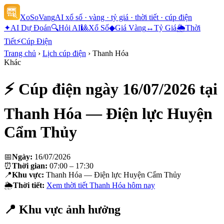
XoSoVang
AI xổ số · vàng · tỷ giá · thời tiết · cúp điện
✦
AI Dự Đoán
🔍
Hỏi AI
🎱
Xổ Số
◆
Giá Vàng
↔
Tỷ Giá
🌦
Thời
Tiết
⚡
Cúp Điện
Trang chủ
›
Lịch cúp điện
›
Thanh Hóa
Khác
⚡ Cúp điện ngày
16/07/2026
tại
Thanh Hóa — Điện lực Huyện
Cẩm Thủy
📅
Ngày:
16/07/2026
⏰
Thời gian:
07:00 – 17:30
📍
Khu vực:
Thanh Hóa — Điện lực Huyện Cẩm Thủy
🌦
Thời tiết:
Xem thời tiết
Thanh Hóa
hôm nay
📍 Khu vực ảnh hưởng