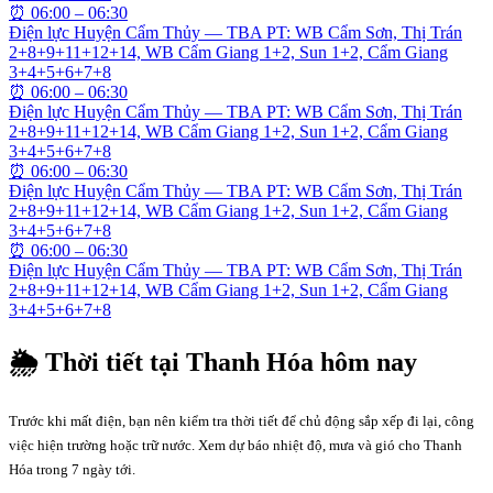
⏰
06:00 – 06:30
Điện lực Huyện Cẩm Thủy — TBA PT: WB Cẩm Sơn, Thị Trán
2+8+9+11+12+14, WB Cẩm Giang 1+2, Sun 1+2, Cẩm Giang
3+4+5+6+7+8
⏰
06:00 – 06:30
Điện lực Huyện Cẩm Thủy — TBA PT: WB Cẩm Sơn, Thị Trán
2+8+9+11+12+14, WB Cẩm Giang 1+2, Sun 1+2, Cẩm Giang
3+4+5+6+7+8
⏰
06:00 – 06:30
Điện lực Huyện Cẩm Thủy — TBA PT: WB Cẩm Sơn, Thị Trán
2+8+9+11+12+14, WB Cẩm Giang 1+2, Sun 1+2, Cẩm Giang
3+4+5+6+7+8
⏰
06:00 – 06:30
Điện lực Huyện Cẩm Thủy — TBA PT: WB Cẩm Sơn, Thị Trán
2+8+9+11+12+14, WB Cẩm Giang 1+2, Sun 1+2, Cẩm Giang
3+4+5+6+7+8
🌦 Thời tiết tại
Thanh Hóa
hôm nay
Trước khi mất điện, bạn nên kiểm tra thời tiết để chủ động sắp xếp đi lại, công
việc hiện trường hoặc trữ nước. Xem dự báo nhiệt độ, mưa và gió cho
Thanh
Hóa
trong 7 ngày tới.