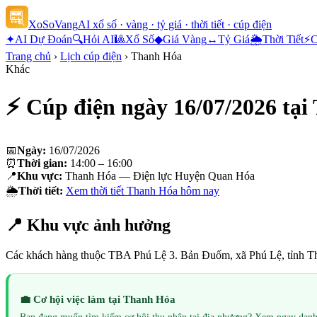
XoSoVang
AI xổ số · vàng · tỷ giá · thời tiết · cúp điện
✦
AI Dự Đoán
🔍
Hỏi AI
🎱
Xổ Số
◆
Giá Vàng
↔
Tỷ Giá
🌦
Thời Tiết
⚡
C
Trang chủ
›
Lịch cúp điện
›
Thanh Hóa
Khác
⚡ Cúp điện ngày
16/07/2026
tại
📅
Ngày:
16/07/2026
⏰
Thời gian:
14:00 – 16:00
📍
Khu vực:
Thanh Hóa — Điện lực Huyện Quan Hóa
🌦
Thời tiết:
Xem thời tiết
Thanh Hóa
hôm nay
📍 Khu vực ảnh hưởng
Các khách hàng thuộc TBA Phú Lệ 3. Bản Đuốm, xã Phú Lệ, tỉnh T
💼 Cơ hội việc làm tại
Thanh Hóa