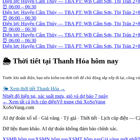
Điện lực Huyện Cẩm Thủy — TBA PT: WB Cẩm Sơn, Thị Trán 2+
⏰
06:00 – 06:30
Điện lực Huyện Cẩm Thủy — TBA PT: WB Cẩm Sơn, Thị Trán 2+
⏰
06:00 – 06:30
Điện lực Huyện Cẩm Thủy — TBA PT: WB Cẩm Sơn, Thị Trán 2+
⏰
06:00 – 06:30
Điện lực Huyện Cẩm Thủy — TBA PT: WB Cẩm Sơn, Thị Trán 2+
⏰
06:00 – 06:30
Điện lực Huyện Cẩm Thủy — TBA PT: WB Cẩm Sơn, Thị Trán 2+
🌦 Thời tiết tại
Thanh Hóa
hôm nay
Trước khi mất điện, bạn nên kiểm tra thời tiết để chủ động sắp xếp đi lại, công 
🌤 Xem thời tiết
Thanh Hóa
→
Nhiệt độ hiện tại, xác suất mưa, gió và dự báo 7 ngày
← Xem tất cả lịch cúp điện
Về trang chủ XoSoVang
XoSoVang.com
AI dự đoán xổ số · Giá vàng · Tỷ giá · Thời tiết · Lịch cúp điện — 
Dữ liệu tham khảo. AI dự đoán không đảm bảo chính xác.
XSMB hôm nay
XSMN hôm nay
XSMT hôm nay
Giá vàng mới nhất
T