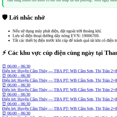
Bạn đang muốn tìm kiếm cơ hội thu nhập tại địa phương? Xem ngay dan
🛡️ Lời nhắc nhở
Nếu sử dụng máy phát điện, đặt ngoài trời thoáng khí.
Lưu số điện thoại đường dây nóng EVN: 19006769.
Tắt các thiết bị điện trước khi cúp để tránh quá tải khi có điện tr
⚡ Các khu vực cúp điện cùng ngày tại
Tha
⏰
06:00 – 06:30
Điện lực Huyện Cẩm Thủy — TBA PT: WB Cẩm Sơn, Thị Trán 2+
⏰
06:00 – 06:30
Điện lực Huyện Cẩm Thủy — TBA PT: WB Cẩm Sơn, Thị Trán 2+
⏰
06:00 – 06:30
Điện lực Huyện Cẩm Thủy — TBA PT: WB Cẩm Sơn, Thị Trán 2+
⏰
06:00 – 06:30
Điện lực Huyện Cẩm Thủy — TBA PT: WB Cẩm Sơn, Thị Trán 2+
⏰
06:00 – 06:30
Điện lực Huyện Cẩm Thủy — TBA PT: WB Cẩm Sơn, Thị Trán 2+
⏰
06:00 – 06:30