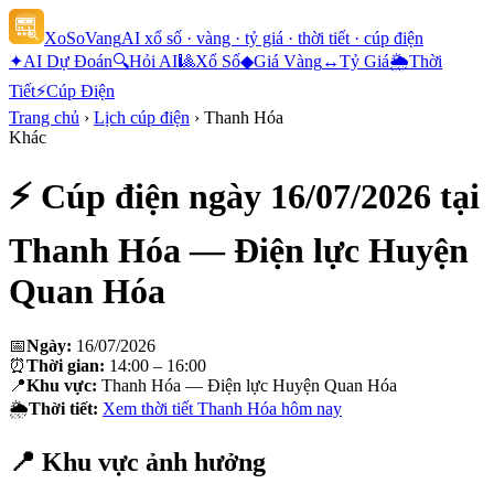
XoSoVang
AI xổ số · vàng · tỷ giá · thời tiết · cúp điện
✦
AI Dự Đoán
🔍
Hỏi AI
🎱
Xổ Số
◆
Giá Vàng
↔
Tỷ Giá
🌦
Thời
Tiết
⚡
Cúp Điện
Trang chủ
›
Lịch cúp điện
›
Thanh Hóa
Khác
⚡ Cúp điện ngày
16/07/2026
tại
Thanh Hóa — Điện lực Huyện
Quan Hóa
📅
Ngày:
16/07/2026
⏰
Thời gian:
14:00 – 16:00
📍
Khu vực:
Thanh Hóa — Điện lực Huyện Quan Hóa
🌦
Thời tiết:
Xem thời tiết
Thanh Hóa
hôm nay
📍 Khu vực ảnh hưởng