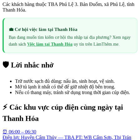
Các khách hàng thuộc TBA Phú Lệ 3. Bản Đuốm, xã Phú Lệ, tỉnh
Thanh Hóa.
💼 Cơ hội việc làm tại
Thanh Hóa
Bạn đang muốn tìm kiếm cơ hội thu nhập tại địa phương? Xem ngay
danh sách
Việc làm tại
Thanh Hóa
uy tín trên LàmThêm.me.
🛡️ Lời nhắc nhở
Trữ nước sạch đủ dùng: nấu ăn, sinh hoạt, vệ sinh.
Mở tủ lạnh ít nhất có thể để giữ nhiệt độ bên trong.
Nếu có thang máy, tránh sử dụng trong thời gian cúp điện.
⚡ Các khu vực cúp điện cùng ngày tại
Thanh Hóa
⏰
06:00 – 06:30
Điện lực Huyện Cẩm Thủy — TBA PT: WB Cẩm Sơn, Thị Trán