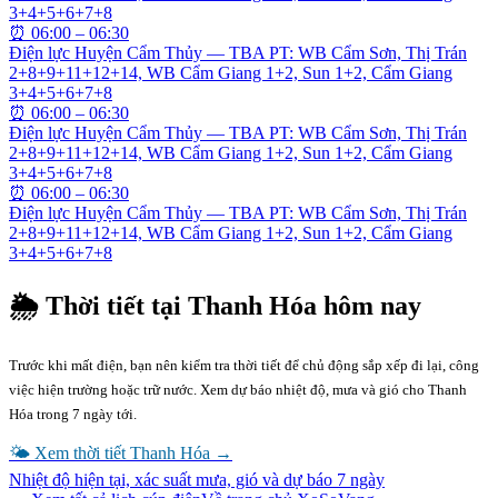
3+4+5+6+7+8
⏰
06:00 – 06:30
Điện lực Huyện Cẩm Thủy — TBA PT: WB Cẩm Sơn, Thị Trán
2+8+9+11+12+14, WB Cẩm Giang 1+2, Sun 1+2, Cẩm Giang
3+4+5+6+7+8
⏰
06:00 – 06:30
Điện lực Huyện Cẩm Thủy — TBA PT: WB Cẩm Sơn, Thị Trán
2+8+9+11+12+14, WB Cẩm Giang 1+2, Sun 1+2, Cẩm Giang
3+4+5+6+7+8
⏰
06:00 – 06:30
Điện lực Huyện Cẩm Thủy — TBA PT: WB Cẩm Sơn, Thị Trán
2+8+9+11+12+14, WB Cẩm Giang 1+2, Sun 1+2, Cẩm Giang
3+4+5+6+7+8
🌦 Thời tiết tại
Thanh Hóa
hôm nay
Trước khi mất điện, bạn nên kiểm tra thời tiết để chủ động sắp xếp đi lại, công
việc hiện trường hoặc trữ nước. Xem dự báo nhiệt độ, mưa và gió cho
Thanh
Hóa
trong 7 ngày tới.
🌤 Xem thời tiết
Thanh Hóa
→
Nhiệt độ hiện tại, xác suất mưa, gió và dự báo 7 ngày