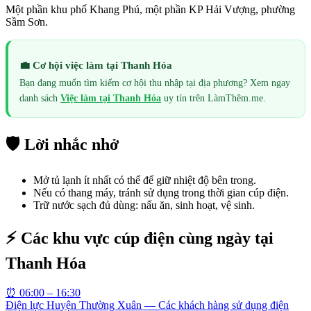
Một phần khu phố Khang Phú, một phần KP Hải Vượng, phường
Sầm Sơn.
💼 Cơ hội việc làm tại
Thanh Hóa
Bạn đang muốn tìm kiếm cơ hội thu nhập tại địa phương? Xem ngay
danh sách
Việc làm tại
Thanh Hóa
uy tín trên LàmThêm.me.
🛡️ Lời nhắc nhở
Mở tủ lạnh ít nhất có thể để giữ nhiệt độ bên trong.
Nếu có thang máy, tránh sử dụng trong thời gian cúp điện.
Trữ nước sạch đủ dùng: nấu ăn, sinh hoạt, vệ sinh.
⚡ Các khu vực cúp điện cùng ngày tại
Thanh Hóa
⏰
06:00 – 16:30
Điện lực Huyện Thường Xuân — Các khách hàng sử dụng điện