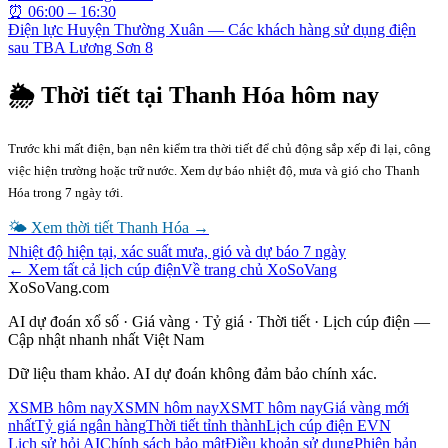
⏰
06:00 – 16:30
Điện lực Huyện Thường Xuân — Các khách hàng sử dụng điện
sau TBA Lương Sơn 8
🌦 Thời tiết tại
Thanh Hóa
hôm nay
Trước khi mất điện, bạn nên kiểm tra thời tiết để chủ động sắp xếp đi lại, công
việc hiện trường hoặc trữ nước. Xem dự báo nhiệt độ, mưa và gió cho
Thanh
Hóa
trong 7 ngày tới.
🌤 Xem thời tiết
Thanh Hóa
→
Nhiệt độ hiện tại, xác suất mưa, gió và dự báo 7 ngày
← Xem tất cả lịch cúp điện
Về trang chủ XoSoVang
XoSoVang.com
AI dự đoán xổ số · Giá vàng · Tỷ giá · Thời tiết · Lịch cúp điện —
Cập nhật nhanh nhất Việt Nam
Dữ liệu tham khảo. AI dự đoán không đảm bảo chính xác.
XSMB hôm nay
XSMN hôm nay
XSMT hôm nay
Giá vàng mới
nhất
Tỷ giá ngân hàng
Thời tiết tỉnh thành
Lịch cúp điện EVN
Lịch sử hỏi AI
Chính sách bảo mật
Điều khoản sử dụng
Phiên bản