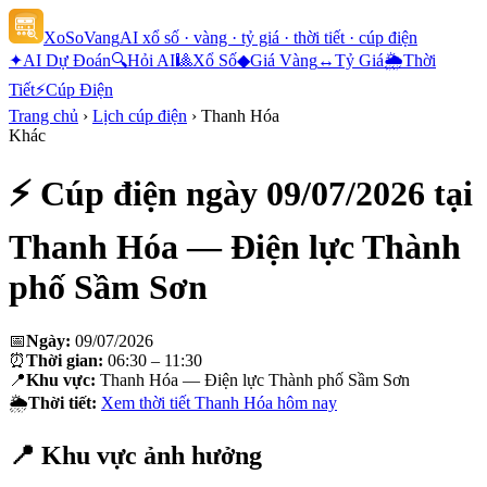
XoSoVang
AI xổ số · vàng · tỷ giá · thời tiết · cúp điện
✦
AI Dự Đoán
🔍
Hỏi AI
🎱
Xổ Số
◆
Giá Vàng
↔
Tỷ Giá
🌦
Thời
Tiết
⚡
Cúp Điện
Trang chủ
›
Lịch cúp điện
›
Thanh Hóa
Khác
⚡ Cúp điện ngày
09/07/2026
tại
Thanh Hóa — Điện lực Thành
phố Sầm Sơn
📅
Ngày:
09/07/2026
⏰
Thời gian:
06:30 – 11:30
📍
Khu vực:
Thanh Hóa — Điện lực Thành phố Sầm Sơn
🌦
Thời tiết:
Xem thời tiết
Thanh Hóa
hôm nay
📍 Khu vực ảnh hưởng