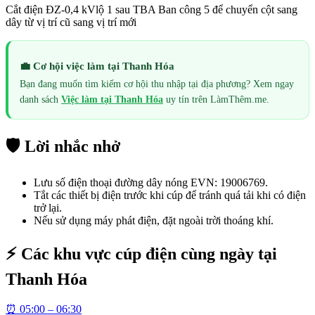
Cắt điện ĐZ-0,4 kVlộ 1 sau TBA Ban công 5 để chuyển cột sang
dây từ vị trí cũ sang vị trí mới
💼 Cơ hội việc làm tại
Thanh Hóa
Bạn đang muốn tìm kiếm cơ hội thu nhập tại địa phương? Xem ngay
danh sách
Việc làm tại
Thanh Hóa
uy tín trên LàmThêm.me.
🛡️ Lời nhắc nhở
Lưu số điện thoại đường dây nóng EVN: 19006769.
Tắt các thiết bị điện trước khi cúp để tránh quá tải khi có điện
trở lại.
Nếu sử dụng máy phát điện, đặt ngoài trời thoáng khí.
⚡ Các khu vực cúp điện cùng ngày tại
Thanh Hóa
⏰
05:00 – 06:30