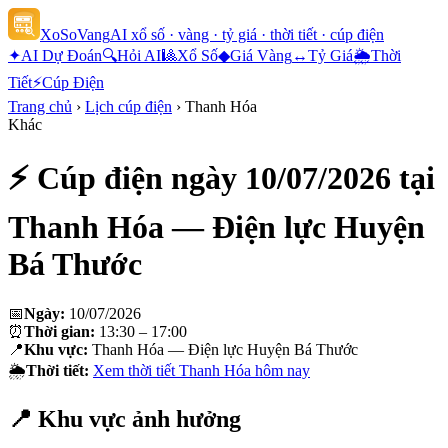
XoSoVang
AI xổ số · vàng · tỷ giá · thời tiết · cúp điện
✦
AI Dự Đoán
🔍
Hỏi AI
🎱
Xổ Số
◆
Giá Vàng
↔
Tỷ Giá
🌦
Thời
Tiết
⚡
Cúp Điện
Trang chủ
›
Lịch cúp điện
›
Thanh Hóa
Khác
⚡ Cúp điện ngày
10/07/2026
tại
Thanh Hóa — Điện lực Huyện
Bá Thước
📅
Ngày:
10/07/2026
⏰
Thời gian:
13:30 – 17:00
📍
Khu vực:
Thanh Hóa — Điện lực Huyện Bá Thước
🌦
Thời tiết:
Xem thời tiết
Thanh Hóa
hôm nay
📍 Khu vực ảnh hưởng