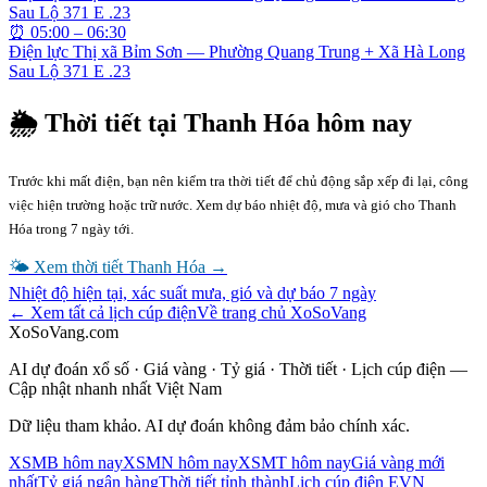
Sau Lộ 371 E .23
⏰
05:00 – 06:30
Điện lực Thị xã Bỉm Sơn — Phường Quang Trung + Xã Hà Long
Sau Lộ 371 E .23
🌦 Thời tiết tại
Thanh Hóa
hôm nay
Trước khi mất điện, bạn nên kiểm tra thời tiết để chủ động sắp xếp đi lại, công
việc hiện trường hoặc trữ nước. Xem dự báo nhiệt độ, mưa và gió cho
Thanh
Hóa
trong 7 ngày tới.
🌤 Xem thời tiết
Thanh Hóa
→
Nhiệt độ hiện tại, xác suất mưa, gió và dự báo 7 ngày
← Xem tất cả lịch cúp điện
Về trang chủ XoSoVang
XoSoVang.com
AI dự đoán xổ số · Giá vàng · Tỷ giá · Thời tiết · Lịch cúp điện —
Cập nhật nhanh nhất Việt Nam
Dữ liệu tham khảo. AI dự đoán không đảm bảo chính xác.
XSMB hôm nay
XSMN hôm nay
XSMT hôm nay
Giá vàng mới
nhất
Tỷ giá ngân hàng
Thời tiết tỉnh thành
Lịch cúp điện EVN