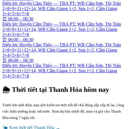
Điện lực Huyện Cẩm Thủy — TBA PT: WB Cẩm Sơn, Thị Trán
2+8+9+11+12+14, WB Cẩm Giang 1+2, Sun 1+2, Cẩm Giang
3+4+5+6+7+8
⏰
06:00 – 06:30
Điện lực Huyện Cẩm Thủy — TBA PT: WB Cẩm Sơn, Thị Trán
2+8+9+11+12+14, WB Cẩm Giang 1+2, Sun 1+2, Cẩm Giang
3+4+5+6+7+8
⏰
06:00 – 06:30
Điện lực Huyện Cẩm Thủy — TBA PT: WB Cẩm Sơn, Thị Trán
2+8+9+11+12+14, WB Cẩm Giang 1+2, Sun 1+2, Cẩm Giang
3+4+5+6+7+8
⏰
06:00 – 06:30
Điện lực Huyện Cẩm Thủy — TBA PT: WB Cẩm Sơn, Thị Trán
2+8+9+11+12+14, WB Cẩm Giang 1+2, Sun 1+2, Cẩm Giang
3+4+5+6+7+8
🌦 Thời tiết tại
Thanh Hóa
hôm nay
Trước khi mất điện, bạn nên kiểm tra thời tiết để chủ động sắp xếp đi lại, công
việc hiện trường hoặc trữ nước. Xem dự báo nhiệt độ, mưa và gió cho
Thanh
Hóa
trong 7 ngày tới.
🌤 Xem thời tiết
Thanh Hóa
→