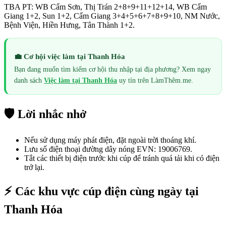
TBA PT: WB Cẩm Sơn, Thị Trán 2+8+9+11+12+14, WB Cẩm
Giang 1+2, Sun 1+2, Cẩm Giang 3+4+5+6+7+8+9+10, NM Nước,
Bệnh Viện, Hiền Hưng, Tân Thành 1+2.
💼 Cơ hội việc làm tại
Thanh Hóa
Bạn đang muốn tìm kiếm cơ hội thu nhập tại địa phương? Xem ngay
danh sách
Việc làm tại
Thanh Hóa
uy tín trên LàmThêm.me.
🛡️ Lời nhắc nhở
Nếu sử dụng máy phát điện, đặt ngoài trời thoáng khí.
Lưu số điện thoại đường dây nóng EVN: 19006769.
Tắt các thiết bị điện trước khi cúp để tránh quá tải khi có điện
trở lại.
⚡ Các khu vực cúp điện cùng ngày tại
Thanh Hóa