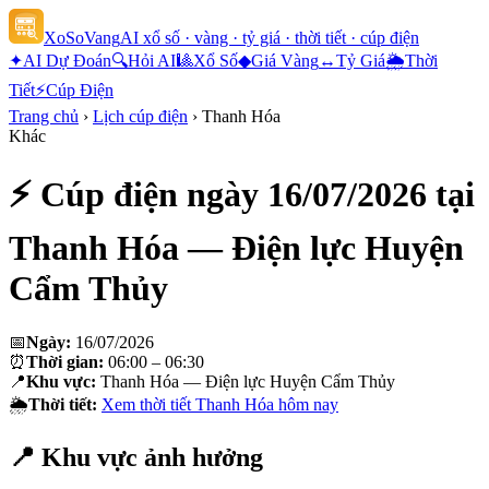
XoSoVang
AI xổ số · vàng · tỷ giá · thời tiết · cúp điện
✦
AI Dự Đoán
🔍
Hỏi AI
🎱
Xổ Số
◆
Giá Vàng
↔
Tỷ Giá
🌦
Thời
Tiết
⚡
Cúp Điện
Trang chủ
›
Lịch cúp điện
›
Thanh Hóa
Khác
⚡ Cúp điện ngày
16/07/2026
tại
Thanh Hóa — Điện lực Huyện
Cẩm Thủy
📅
Ngày:
16/07/2026
⏰
Thời gian:
06:00 – 06:30
📍
Khu vực:
Thanh Hóa — Điện lực Huyện Cẩm Thủy
🌦
Thời tiết:
Xem thời tiết
Thanh Hóa
hôm nay
📍 Khu vực ảnh hưởng