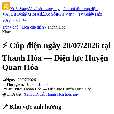
XoSoVang
AI xổ số · vàng · tỷ giá · thời tiết · cúp điện
✦
AI Dự Đoán
🔍
Hỏi AI
🎱
Xổ Số
◆
Giá Vàng
↔
Tỷ Giá
🌦
Thời
Tiết
⚡
Cúp Điện
Trang chủ
›
Lịch cúp điện
›
Thanh Hóa
Khác
⚡ Cúp điện ngày
20/07/2026
tại
Thanh Hóa — Điện lực Huyện
Quan Hóa
📅
Ngày:
20/07/2026
⏰
Thời gian:
16:30 – 18:30
📍
Khu vực:
Thanh Hóa — Điện lực Huyện Quan Hóa
🌦
Thời tiết:
Xem thời tiết
Thanh Hóa
hôm nay
📍 Khu vực ảnh hưởng