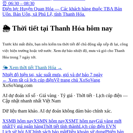
⏰
06:30 – 08:30
Điện lực Huyện Quan Hóa — Các khách hàng thuộc TBA Bản
Uôn. Bản Uôn, xã Phú Lệ, tỉnh Thanh Hóa.
🌦 Thời tiết tại
Thanh Hóa
hôm nay
Trước khi mất điện, bạn nên kiểm tra thời tiết để chủ động sắp xếp đi lại, công
việc hiện trường hoặc trữ nước. Xem dự báo nhiệt độ, mưa và gió cho
Thanh
Hóa
trong 7 ngày tới.
🌤 Xem thời tiết
Thanh Hóa
→
Nhiệt độ hiện tại, xác suất mưa, gió và dự báo 7 ngày
← Xem tất cả lịch cúp điện
Về trang chủ XoSoVang
XoSoVang.com
AI dự đoán xổ số · Giá vàng · Tỷ giá · Thời tiết · Lịch cúp điện —
Cập nhật nhanh nhất Việt Nam
Dữ liệu tham khảo. AI dự đoán không đảm bảo chính xác.
XSMB hôm nay
XSMN hôm nay
XSMT hôm nay
Giá vàng mới
nhất
Tỷ giá ngân hàng
Thời tiết tỉnh thành
Lịch cúp điện EVN
Lịch sử hỏi AI
Chính sách bảo mật
Điều khoản sử dụng
Phiên bản