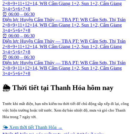
2+8+9+11+12+14, WB Cẩm Giang 1+2, Sun 1+2, Cẩm Giang
3+4+5+6+7+8
⏰
06:00 – 06:30
Điện lực Huyện Cẩm Thủy — TBA PT: WB Cẩm Sơn, Thị Trán
2+8+9+11+12+14, WB Cẩm Giang 1+2, Sun 1+2, Cẩm Giang
3+4+5+6+7+8
⏰
06:00 – 06:30
Điện lực Huyện Cẩm Thủy — TBA PT: WB Cẩm Sơn, Thị Trán
2+8+9+11+12+14, WB Cẩm Giang 1+2, Sun 1+2, Cẩm Giang
3+4+5+6+7+8
⏰
06:00 – 06:30
Điện lực Huyện Cẩm Thủy — TBA PT: WB Cẩm Sơn, Thị Trán
2+8+9+11+12+14, WB Cẩm Giang 1+2, Sun 1+2, Cẩm Giang
3+4+5+6+7+8
🌦 Thời tiết tại
Thanh Hóa
hôm nay
Trước khi mất điện, bạn nên kiểm tra thời tiết để chủ động sắp xếp đi lại, công
việc hiện trường hoặc trữ nước. Xem dự báo nhiệt độ, mưa và gió cho
Thanh
Hóa
trong 7 ngày tới.
🌤 Xem thời tiết
Thanh Hóa
→