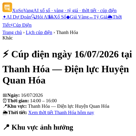
XoSoVang
AI xổ số · vàng · tỷ giá · thời tiết · cúp điện
✦
AI Dự Đoán
🔍
Hỏi AI
🎱
Xổ Số
◆
Giá Vàng
↔
Tỷ Giá
🌦
Thời
Tiết
⚡
Cúp Điện
Trang chủ
›
Lịch cúp điện
›
Thanh Hóa
Khác
⚡ Cúp điện ngày
16/07/2026
tại
Thanh Hóa — Điện lực Huyện
Quan Hóa
📅
Ngày:
16/07/2026
⏰
Thời gian:
14:00 – 16:00
📍
Khu vực:
Thanh Hóa — Điện lực Huyện Quan Hóa
🌦
Thời tiết:
Xem thời tiết
Thanh Hóa
hôm nay
📍 Khu vực ảnh hưởng