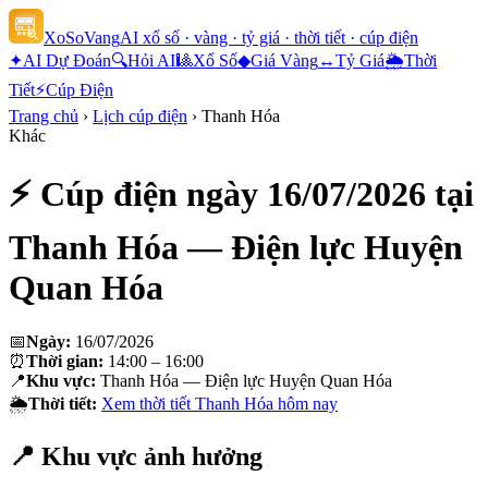
XoSoVang
AI xổ số · vàng · tỷ giá · thời tiết · cúp điện
✦
AI Dự Đoán
🔍
Hỏi AI
🎱
Xổ Số
◆
Giá Vàng
↔
Tỷ Giá
🌦
Thời
Tiết
⚡
Cúp Điện
Trang chủ
›
Lịch cúp điện
›
Thanh Hóa
Khác
⚡ Cúp điện ngày
16/07/2026
tại
Thanh Hóa — Điện lực Huyện
Quan Hóa
📅
Ngày:
16/07/2026
⏰
Thời gian:
14:00 – 16:00
📍
Khu vực:
Thanh Hóa — Điện lực Huyện Quan Hóa
🌦
Thời tiết:
Xem thời tiết
Thanh Hóa
hôm nay
📍 Khu vực ảnh hưởng