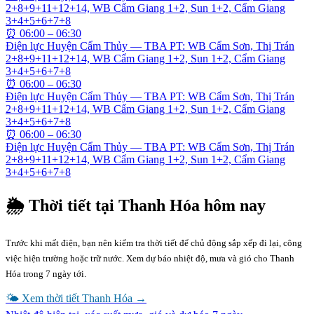
2+8+9+11+12+14, WB Cẩm Giang 1+2, Sun 1+2, Cẩm Giang
3+4+5+6+7+8
⏰
06:00 – 06:30
Điện lực Huyện Cẩm Thủy — TBA PT: WB Cẩm Sơn, Thị Trán
2+8+9+11+12+14, WB Cẩm Giang 1+2, Sun 1+2, Cẩm Giang
3+4+5+6+7+8
⏰
06:00 – 06:30
Điện lực Huyện Cẩm Thủy — TBA PT: WB Cẩm Sơn, Thị Trán
2+8+9+11+12+14, WB Cẩm Giang 1+2, Sun 1+2, Cẩm Giang
3+4+5+6+7+8
⏰
06:00 – 06:30
Điện lực Huyện Cẩm Thủy — TBA PT: WB Cẩm Sơn, Thị Trán
2+8+9+11+12+14, WB Cẩm Giang 1+2, Sun 1+2, Cẩm Giang
3+4+5+6+7+8
🌦 Thời tiết tại
Thanh Hóa
hôm nay
Trước khi mất điện, bạn nên kiểm tra thời tiết để chủ động sắp xếp đi lại, công
việc hiện trường hoặc trữ nước. Xem dự báo nhiệt độ, mưa và gió cho
Thanh
Hóa
trong 7 ngày tới.
🌤 Xem thời tiết
Thanh Hóa
→