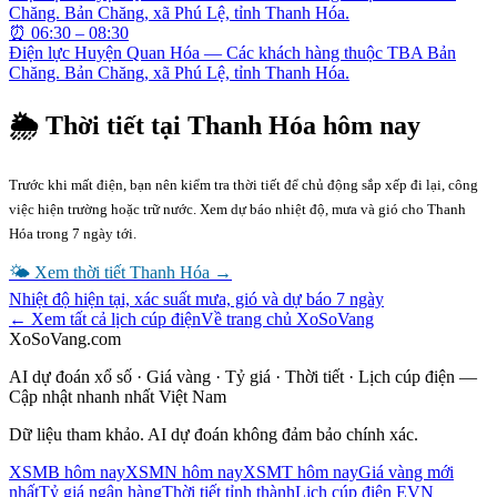
Chăng. Bản Chăng, xã Phú Lệ, tỉnh Thanh Hóa.
⏰
06:30 – 08:30
Điện lực Huyện Quan Hóa — Các khách hàng thuộc TBA Bản
Chăng. Bản Chăng, xã Phú Lệ, tỉnh Thanh Hóa.
🌦 Thời tiết tại
Thanh Hóa
hôm nay
Trước khi mất điện, bạn nên kiểm tra thời tiết để chủ động sắp xếp đi lại, công
việc hiện trường hoặc trữ nước. Xem dự báo nhiệt độ, mưa và gió cho
Thanh
Hóa
trong 7 ngày tới.
🌤 Xem thời tiết
Thanh Hóa
→
Nhiệt độ hiện tại, xác suất mưa, gió và dự báo 7 ngày
← Xem tất cả lịch cúp điện
Về trang chủ XoSoVang
XoSoVang.com
AI dự đoán xổ số · Giá vàng · Tỷ giá · Thời tiết · Lịch cúp điện —
Cập nhật nhanh nhất Việt Nam
Dữ liệu tham khảo. AI dự đoán không đảm bảo chính xác.
XSMB hôm nay
XSMN hôm nay
XSMT hôm nay
Giá vàng mới
nhất
Tỷ giá ngân hàng
Thời tiết tỉnh thành
Lịch cúp điện EVN