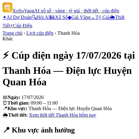
XoSoVang
AI xổ số · vàng · tỷ giá · thời tiết · cúp điện
✦
AI Dự Đoán
🔍
Hỏi AI
🎱
Xổ Số
◆
Giá Vàng
↔
Tỷ Giá
🌦
Thời
Tiết
⚡
Cúp Điện
Trang chủ
›
Lịch cúp điện
›
Thanh Hóa
Khác
⚡ Cúp điện ngày
17/07/2026
tại
Thanh Hóa — Điện lực Huyện
Quan Hóa
📅
Ngày:
17/07/2026
⏰
Thời gian:
09:00 – 11:00
📍
Khu vực:
Thanh Hóa — Điện lực Huyện Quan Hóa
🌦
Thời tiết:
Xem thời tiết
Thanh Hóa
hôm nay
📍 Khu vực ảnh hưởng