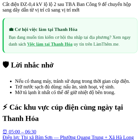
Cắt điện ĐZ-0,4 kV lộ lộ 2 sau TBA Ban Công 9 để chuyển hộp
sang dây dẫn từ vị trí cũ sang vị trí mới
💼 Cơ hội việc làm tại
Thanh Hóa
Bạn đang muốn tìm kiếm cơ hội thu nhập tại địa phương? Xem ngay
danh sách
Việc làm tại
Thanh Hóa
uy tín trên LàmThêm.me.
🛡️ Lời nhắc nhở
Nếu có thang máy, tránh sử dụng trong thời gian cúp điện.
Trữ nước sạch đủ dùng: nấu ăn, sinh hoạt, vệ sinh.
Mở tủ lạnh ít nhất có thể để giữ nhiệt độ bên trong.
⚡ Các khu vực cúp điện cùng ngày tại
Thanh Hóa
⏰
05:00 – 06:30
Điện lực Thị xã Bỉm Sơn — Phường Quang Trung + Xã Hà Long