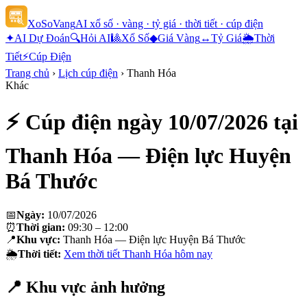
XoSoVang
AI xổ số · vàng · tỷ giá · thời tiết · cúp điện
✦
AI Dự Đoán
🔍
Hỏi AI
🎱
Xổ Số
◆
Giá Vàng
↔
Tỷ Giá
🌦
Thời
Tiết
⚡
Cúp Điện
Trang chủ
›
Lịch cúp điện
›
Thanh Hóa
Khác
⚡ Cúp điện ngày
10/07/2026
tại
Thanh Hóa — Điện lực Huyện
Bá Thước
📅
Ngày:
10/07/2026
⏰
Thời gian:
09:30 – 12:00
📍
Khu vực:
Thanh Hóa — Điện lực Huyện Bá Thước
🌦
Thời tiết:
Xem thời tiết
Thanh Hóa
hôm nay
📍 Khu vực ảnh hưởng