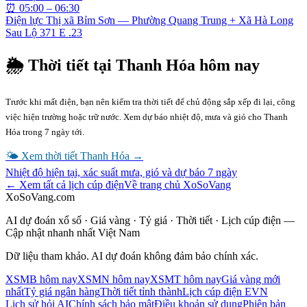
⏰
05:00 – 06:30
Điện lực Thị xã Bỉm Sơn — Phường Quang Trung + Xã Hà Long
Sau Lộ 371 E .23
🌦 Thời tiết tại
Thanh Hóa
hôm nay
Trước khi mất điện, bạn nên kiểm tra thời tiết để chủ động sắp xếp đi lại, công
việc hiện trường hoặc trữ nước. Xem dự báo nhiệt độ, mưa và gió cho
Thanh
Hóa
trong 7 ngày tới.
🌤 Xem thời tiết
Thanh Hóa
→
Nhiệt độ hiện tại, xác suất mưa, gió và dự báo 7 ngày
← Xem tất cả lịch cúp điện
Về trang chủ XoSoVang
XoSoVang.com
AI dự đoán xổ số · Giá vàng · Tỷ giá · Thời tiết · Lịch cúp điện —
Cập nhật nhanh nhất Việt Nam
Dữ liệu tham khảo. AI dự đoán không đảm bảo chính xác.
XSMB hôm nay
XSMN hôm nay
XSMT hôm nay
Giá vàng mới
nhất
Tỷ giá ngân hàng
Thời tiết tỉnh thành
Lịch cúp điện EVN
Lịch sử hỏi AI
Chính sách bảo mật
Điều khoản sử dụng
Phiên bản