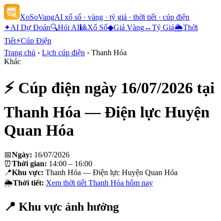
XoSoVang
AI xổ số · vàng · tỷ giá · thời tiết · cúp điện
✦
AI Dự Đoán
🔍
Hỏi AI
🎱
Xổ Số
◆
Giá Vàng
↔
Tỷ Giá
🌦
Thời
Tiết
⚡
Cúp Điện
Trang chủ
›
Lịch cúp điện
›
Thanh Hóa
Khác
⚡ Cúp điện ngày
16/07/2026
tại
Thanh Hóa — Điện lực Huyện
Quan Hóa
📅
Ngày:
16/07/2026
⏰
Thời gian:
14:00 – 16:00
📍
Khu vực:
Thanh Hóa — Điện lực Huyện Quan Hóa
🌦
Thời tiết:
Xem thời tiết
Thanh Hóa
hôm nay
📍 Khu vực ảnh hưởng