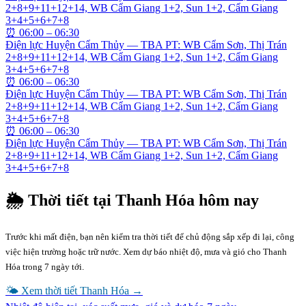
2+8+9+11+12+14, WB Cẩm Giang 1+2, Sun 1+2, Cẩm Giang
3+4+5+6+7+8
⏰
06:00 – 06:30
Điện lực Huyện Cẩm Thủy — TBA PT: WB Cẩm Sơn, Thị Trán
2+8+9+11+12+14, WB Cẩm Giang 1+2, Sun 1+2, Cẩm Giang
3+4+5+6+7+8
⏰
06:00 – 06:30
Điện lực Huyện Cẩm Thủy — TBA PT: WB Cẩm Sơn, Thị Trán
2+8+9+11+12+14, WB Cẩm Giang 1+2, Sun 1+2, Cẩm Giang
3+4+5+6+7+8
⏰
06:00 – 06:30
Điện lực Huyện Cẩm Thủy — TBA PT: WB Cẩm Sơn, Thị Trán
2+8+9+11+12+14, WB Cẩm Giang 1+2, Sun 1+2, Cẩm Giang
3+4+5+6+7+8
🌦 Thời tiết tại
Thanh Hóa
hôm nay
Trước khi mất điện, bạn nên kiểm tra thời tiết để chủ động sắp xếp đi lại, công
việc hiện trường hoặc trữ nước. Xem dự báo nhiệt độ, mưa và gió cho
Thanh
Hóa
trong 7 ngày tới.
🌤 Xem thời tiết
Thanh Hóa
→