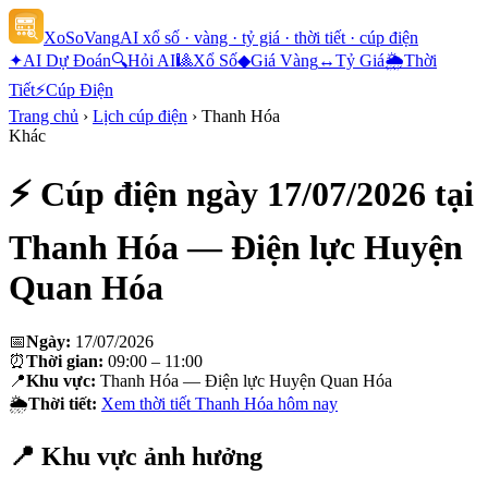
XoSoVang
AI xổ số · vàng · tỷ giá · thời tiết · cúp điện
✦
AI Dự Đoán
🔍
Hỏi AI
🎱
Xổ Số
◆
Giá Vàng
↔
Tỷ Giá
🌦
Thời
Tiết
⚡
Cúp Điện
Trang chủ
›
Lịch cúp điện
›
Thanh Hóa
Khác
⚡ Cúp điện ngày
17/07/2026
tại
Thanh Hóa — Điện lực Huyện
Quan Hóa
📅
Ngày:
17/07/2026
⏰
Thời gian:
09:00 – 11:00
📍
Khu vực:
Thanh Hóa — Điện lực Huyện Quan Hóa
🌦
Thời tiết:
Xem thời tiết
Thanh Hóa
hôm nay
📍 Khu vực ảnh hưởng