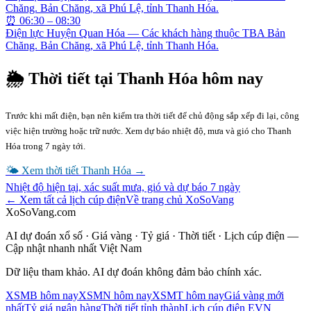
Chăng. Bản Chăng, xã Phú Lệ, tỉnh Thanh Hóa.
⏰
06:30 – 08:30
Điện lực Huyện Quan Hóa — Các khách hàng thuộc TBA Bản
Chăng. Bản Chăng, xã Phú Lệ, tỉnh Thanh Hóa.
🌦 Thời tiết tại
Thanh Hóa
hôm nay
Trước khi mất điện, bạn nên kiểm tra thời tiết để chủ động sắp xếp đi lại, công
việc hiện trường hoặc trữ nước. Xem dự báo nhiệt độ, mưa và gió cho
Thanh
Hóa
trong 7 ngày tới.
🌤 Xem thời tiết
Thanh Hóa
→
Nhiệt độ hiện tại, xác suất mưa, gió và dự báo 7 ngày
← Xem tất cả lịch cúp điện
Về trang chủ XoSoVang
XoSoVang.com
AI dự đoán xổ số · Giá vàng · Tỷ giá · Thời tiết · Lịch cúp điện —
Cập nhật nhanh nhất Việt Nam
Dữ liệu tham khảo. AI dự đoán không đảm bảo chính xác.
XSMB hôm nay
XSMN hôm nay
XSMT hôm nay
Giá vàng mới
nhất
Tỷ giá ngân hàng
Thời tiết tỉnh thành
Lịch cúp điện EVN