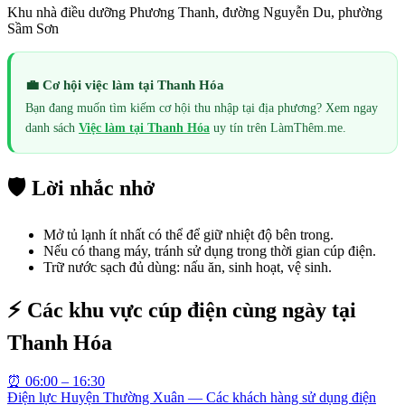
Khu nhà điều dưỡng Phương Thanh, đường Nguyễn Du, phường
Sầm Sơn
💼 Cơ hội việc làm tại
Thanh Hóa
Bạn đang muốn tìm kiếm cơ hội thu nhập tại địa phương? Xem ngay
danh sách
Việc làm tại
Thanh Hóa
uy tín trên LàmThêm.me.
🛡️ Lời nhắc nhở
Mở tủ lạnh ít nhất có thể để giữ nhiệt độ bên trong.
Nếu có thang máy, tránh sử dụng trong thời gian cúp điện.
Trữ nước sạch đủ dùng: nấu ăn, sinh hoạt, vệ sinh.
⚡ Các khu vực cúp điện cùng ngày tại
Thanh Hóa
⏰
06:00 – 16:30
Điện lực Huyện Thường Xuân — Các khách hàng sử dụng điện