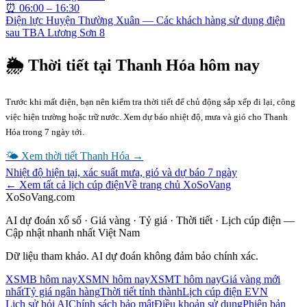
⏰
06:00 – 16:30
Điện lực Huyện Thường Xuân — Các khách hàng sử dụng điện
sau TBA Lương Sơn 8
🌦 Thời tiết tại
Thanh Hóa
hôm nay
Trước khi mất điện, bạn nên kiểm tra thời tiết để chủ động sắp xếp đi lại, công
việc hiện trường hoặc trữ nước. Xem dự báo nhiệt độ, mưa và gió cho
Thanh
Hóa
trong 7 ngày tới.
🌤 Xem thời tiết
Thanh Hóa
→
Nhiệt độ hiện tại, xác suất mưa, gió và dự báo 7 ngày
← Xem tất cả lịch cúp điện
Về trang chủ XoSoVang
XoSoVang.com
AI dự đoán xổ số · Giá vàng · Tỷ giá · Thời tiết · Lịch cúp điện —
Cập nhật nhanh nhất Việt Nam
Dữ liệu tham khảo. AI dự đoán không đảm bảo chính xác.
XSMB hôm nay
XSMN hôm nay
XSMT hôm nay
Giá vàng mới
nhất
Tỷ giá ngân hàng
Thời tiết tỉnh thành
Lịch cúp điện EVN
Lịch sử hỏi AI
Chính sách bảo mật
Điều khoản sử dụng
Phiên bản