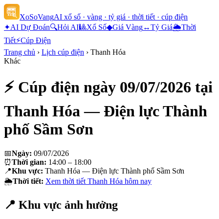
XoSoVang
AI xổ số · vàng · tỷ giá · thời tiết · cúp điện
✦
AI Dự Đoán
🔍
Hỏi AI
🎱
Xổ Số
◆
Giá Vàng
↔
Tỷ Giá
🌦
Thời
Tiết
⚡
Cúp Điện
Trang chủ
›
Lịch cúp điện
›
Thanh Hóa
Khác
⚡ Cúp điện ngày
09/07/2026
tại
Thanh Hóa — Điện lực Thành
phố Sầm Sơn
📅
Ngày:
09/07/2026
⏰
Thời gian:
14:00 – 18:00
📍
Khu vực:
Thanh Hóa — Điện lực Thành phố Sầm Sơn
🌦
Thời tiết:
Xem thời tiết
Thanh Hóa
hôm nay
📍 Khu vực ảnh hưởng