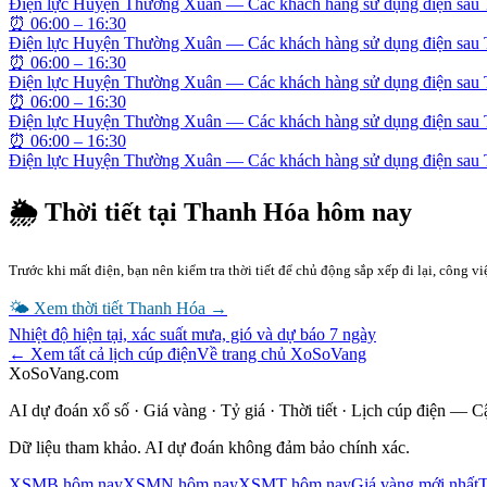
Điện lực Huyện Thường Xuân — Các khách hàng sử dụng điện sau
⏰
06:00 – 16:30
Điện lực Huyện Thường Xuân — Các khách hàng sử dụng điện sau
⏰
06:00 – 16:30
Điện lực Huyện Thường Xuân — Các khách hàng sử dụng điện sau
⏰
06:00 – 16:30
Điện lực Huyện Thường Xuân — Các khách hàng sử dụng điện sau
⏰
06:00 – 16:30
Điện lực Huyện Thường Xuân — Các khách hàng sử dụng điện sau
🌦 Thời tiết tại
Thanh Hóa
hôm nay
Trước khi mất điện, bạn nên kiểm tra thời tiết để chủ động sắp xếp đi lại, công 
🌤 Xem thời tiết
Thanh Hóa
→
Nhiệt độ hiện tại, xác suất mưa, gió và dự báo 7 ngày
← Xem tất cả lịch cúp điện
Về trang chủ XoSoVang
XoSoVang.com
AI dự đoán xổ số · Giá vàng · Tỷ giá · Thời tiết · Lịch cúp điện — 
Dữ liệu tham khảo. AI dự đoán không đảm bảo chính xác.
XSMB hôm nay
XSMN hôm nay
XSMT hôm nay
Giá vàng mới nhất
T