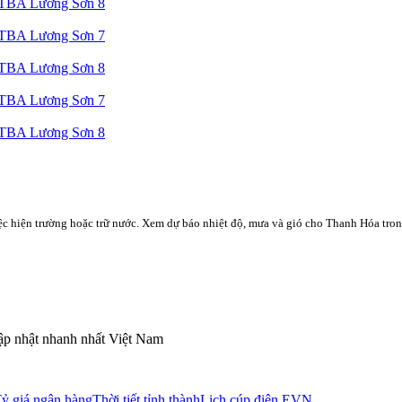
 TBA Lương Sơn 8
 TBA Lương Sơn 7
 TBA Lương Sơn 8
 TBA Lương Sơn 7
 TBA Lương Sơn 8
việc hiện trường hoặc trữ nước. Xem dự báo nhiệt độ, mưa và gió cho
Thanh Hóa
tron
Cập nhật nhanh nhất Việt Nam
ỷ giá ngân hàng
Thời tiết tỉnh thành
Lịch cúp điện EVN