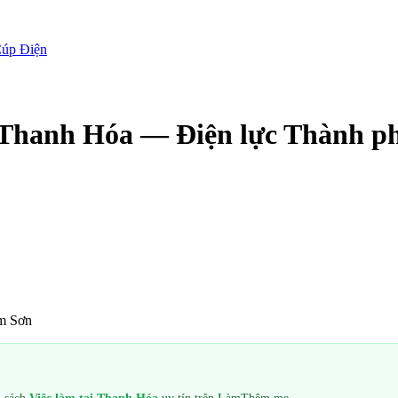
úp Điện
Thanh Hóa — Điện lực Thành p
m Sơn