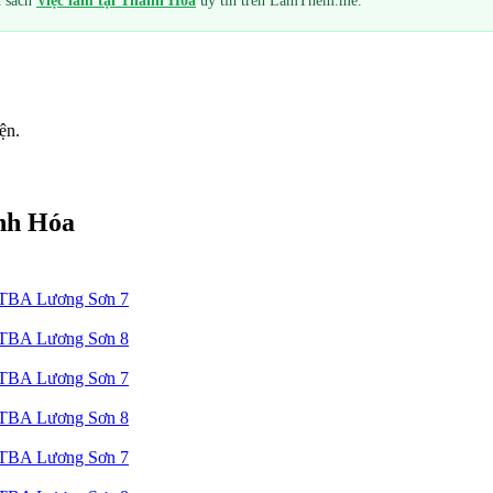
h sách
Việc làm tại
Thanh Hóa
uy tín trên LàmThêm.me.
ện.
nh Hóa
 TBA Lương Sơn 7
 TBA Lương Sơn 8
 TBA Lương Sơn 7
 TBA Lương Sơn 8
 TBA Lương Sơn 7