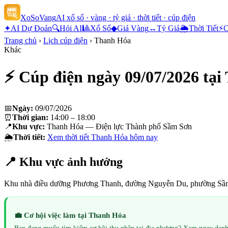
XoSoVang
AI xổ số · vàng · tỷ giá · thời tiết · cúp điện
✦
AI Dự Đoán
🔍
Hỏi AI
🎱
Xổ Số
◆
Giá Vàng
↔
Tỷ Giá
🌦
Thời Tiết
⚡
C
Trang chủ
›
Lịch cúp điện
›
Thanh Hóa
Khác
⚡ Cúp điện ngày
09/07/2026
tại
📅
Ngày:
09/07/2026
⏰
Thời gian:
14:00 – 18:00
📍
Khu vực:
Thanh Hóa — Điện lực Thành phố Sầm Sơn
🌦
Thời tiết:
Xem thời tiết
Thanh Hóa
hôm nay
📍 Khu vực ảnh hưởng
Khu nhà điều dưỡng Phương Thanh, đường Nguyễn Du, phường Sầ
💼 Cơ hội việc làm tại
Thanh Hóa