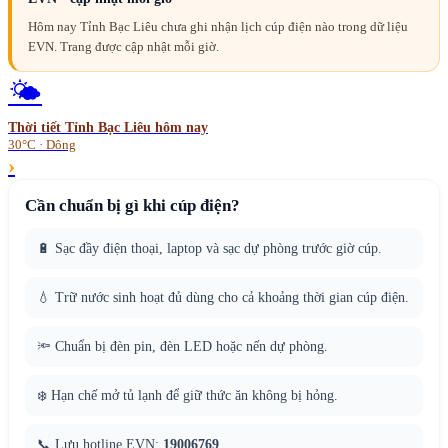
Hôm nay Tỉnh Bạc Liêu chưa ghi nhận lịch cúp điện nào trong dữ liệu
EVN. Trang được cập nhật mỗi giờ.
🌤️
Thời tiết
Tỉnh Bạc Liêu
hôm nay
30°C · Dông
›
Cần chuẩn bị gì khi cúp điện?
🔋 Sạc đầy điện thoại, laptop và sạc dự phòng trước giờ cúp.
💧 Trữ nước sinh hoạt đủ dùng cho cả khoảng thời gian cúp điện.
🔦 Chuẩn bị đèn pin, đèn LED hoặc nến dự phòng.
❄️ Hạn chế mở tủ lạnh để giữ thức ăn không bị hỏng.
📞 Lưu hotline EVN:
19006769
.