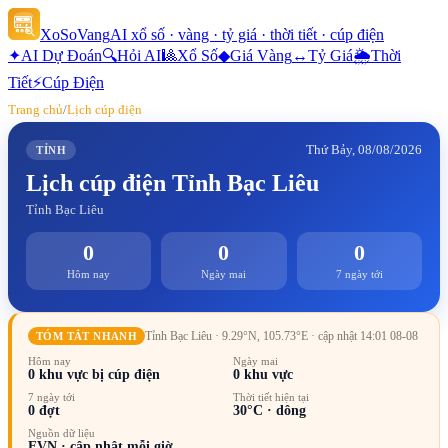
XoSoVang
AI xổ số · vàng · tỷ giá · thời tiết · cúp điện
✦
AI Dự Đoán
🔍
Hỏi AI
🎱
Xổ Số
◆
Giá Vàng
↔
Tỷ Giá
🌦
Thời
Tiết
⚡
Cúp Điện
Trang chủ
/
Lịch cúp điện
Thứ Bảy, 08/08/2026
TỈNH
Lịch cúp điện
Tỉnh Bạc Liêu
Tỉnh Bạc Liêu
0
0
0
Hôm nay
Ngày mai
7 ngày tới
Tỉnh Bạc Liêu
· 9.29°N, 105.73°E
· cập nhật 14:01 08-08
TÓM TẮT NHANH
Hôm nay
Ngày mai
0
khu vực bị cúp điện
0
khu vực
7 ngày tới
Thời tiết hiện tại
0
đợt
30
°C ·
dông
Nguồn dữ liệu
EVN · cập nhật mỗi giờ