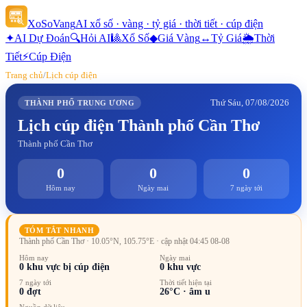
XoSoVang
AI xổ số · vàng · tỷ giá · thời tiết · cúp điện
✦
AI Dự Đoán
🔍
Hỏi AI
🎱
Xổ Số
◆
Giá Vàng
↔
Tỷ Giá
🌦
Thời
Tiết
⚡
Cúp Điện
Trang chủ
/
Lịch cúp điện
Thứ Sáu, 07/08/2026
THÀNH PHỐ TRUNG ƯƠNG
Lịch cúp điện
Thành phố Cần Thơ
Thành phố Cần Thơ
0
0
0
Hôm nay
Ngày mai
7 ngày tới
TÓM TẮT NHANH
Thành phố Cần Thơ
· 10.05°N, 105.75°E
· cập nhật 04:45 08-08
Hôm nay
Ngày mai
0
khu vực bị cúp điện
0
khu vực
7 ngày tới
Thời tiết hiện tại
0
đợt
26
°C ·
âm u