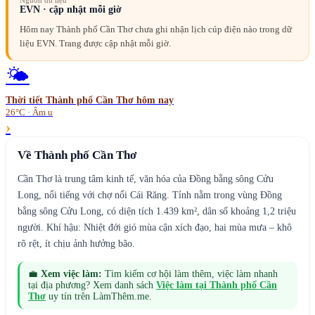
Nguồn dữ liệu
EVN · cập nhật mỗi giờ
Hôm nay Thành phố Cần Thơ chưa ghi nhận lịch cúp điện nào trong dữ
liệu EVN. Trang được cập nhật mỗi giờ.
🌤️
Thời tiết
Thành phố Cần Thơ
hôm nay
26°C · Âm u
›
Về
Thành phố Cần Thơ
Cần Thơ là trung tâm kinh tế, văn hóa của Đồng bằng sông Cửu
Long, nổi tiếng với chợ nổi Cái Răng. Tỉnh nằm trong vùng Đồng
bằng sông Cửu Long, có diện tích 1.439 km², dân số khoảng 1,2 triệu
người. Khí hậu: Nhiệt đới gió mùa cận xích đạo, hai mùa mưa – khô
rõ rệt, ít chịu ảnh hưởng bão.
💼
Xem việc làm:
Tìm kiếm cơ hội làm thêm, việc làm nhanh
tại địa phương? Xem danh sách
Việc làm tại
Thành phố Cần
Thơ
uy tín trên LàmThêm.me.