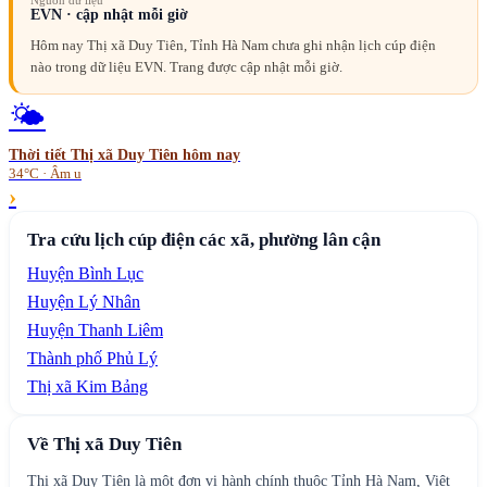
Nguồn dữ liệu
EVN · cập nhật mỗi giờ
Hôm nay Thị xã Duy Tiên, Tỉnh Hà Nam chưa ghi nhận lịch cúp điện
nào trong dữ liệu EVN. Trang được cập nhật mỗi giờ.
🌤️
Thời tiết
Thị xã Duy Tiên
hôm nay
34°C · Âm u
›
Tra cứu lịch cúp điện các xã, phường lân cận
Huyện Bình Lục
Huyện Lý Nhân
Huyện Thanh Liêm
Thành phố Phủ Lý
Thị xã Kim Bảng
Về
Thị xã Duy Tiên
Thị xã Duy Tiên là một đơn vị hành chính thuộc Tỉnh Hà Nam, Việt