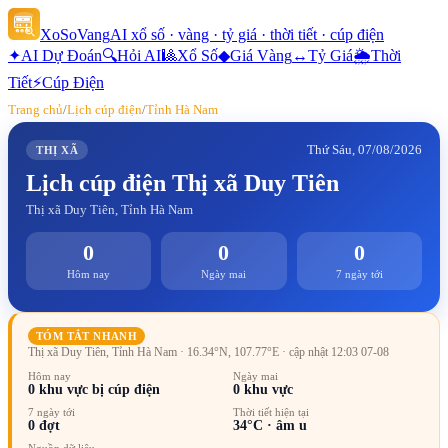
XoSoVang
AI xổ số · vàng · tỷ giá · thời tiết · cúp điện
✦
AI Dự Đoán
🔍
Hỏi AI
🎱
Xổ Số
◆
Giá Vàng
↔
Tỷ Giá
🌦
Thời
Tiết
⚡
Cúp Điện
Trang chủ
/
Lịch cúp điện
/
Tỉnh Hà Nam
Thứ Sáu, 07/08/2026
THỊ XÃ
Lịch cúp điện
Thị xã Duy Tiên
Thị xã Duy Tiên, Tỉnh Hà Nam
0
0
0
Hôm nay
Ngày mai
7 ngày tới
TÓM TẮT NHANH
Thị xã Duy Tiên, Tỉnh Hà Nam
· 16.34°N, 107.77°E
· cập nhật 12:03 07-08
Hôm nay
Ngày mai
0
khu vực bị cúp điện
0
khu vực
7 ngày tới
Thời tiết hiện tại
0
đợt
34
°C ·
âm u