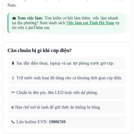
Nam.
💼
Xem việc làm:
Tìm kiếm cơ hội làm thêm, việc làm nhanh
tại địa phương? Xem danh sách
Việc làm tại
Tỉnh Hà Nam
uy
tín trên LàmThêm.me.
Cần chuẩn bị gì khi cúp điện?
🔋 Sạc đầy điện thoại, laptop và sạc dự phòng trước giờ cúp.
💧 Trữ nước sinh hoạt đủ dùng cho cả khoảng thời gian cúp điện.
🔦 Chuẩn bị đèn pin, đèn LED hoặc nến dự phòng.
❄️ Hạn chế mở tủ lạnh để giữ thức ăn không bị hỏng.
📞 Lưu hotline EVN:
19006769
.