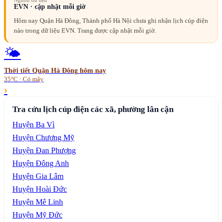
Nguồn dữ liệu
EVN · cập nhật mỗi giờ
Hôm nay Quận Hà Đông, Thành phố Hà Nội chưa ghi nhận lịch cúp điện
nào trong dữ liệu EVN. Trang được cập nhật mỗi giờ.
🌤️
Thời tiết
Quận Hà Đông
hôm nay
35°C · Có mây
›
Tra cứu lịch cúp điện các xã, phường lân cận
Huyện Ba Vì
Huyện Chương Mỹ
Huyện Đan Phượng
Huyện Đông Anh
Huyện Gia Lâm
Huyện Hoài Đức
Huyện Mê Linh
Huyện Mỹ Đức