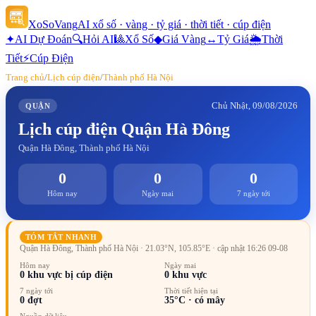
XoSoVang
AI xổ số · vàng · tỷ giá · thời tiết · cúp điện
✦
AI Dự Đoán
🔍
Hỏi AI
🎱
Xổ Số
◆
Giá Vàng
↔
Tỷ Giá
🌦
Thời
Tiết
⚡
Cúp Điện
Trang chủ
/
Lịch cúp điện
/
Thành phố Hà Nội
Chủ Nhật, 09/08/2026
QUẬN
Lịch cúp điện
Quận Hà Đông
Quận Hà Đông, Thành phố Hà Nội
0
0
0
Hôm nay
Ngày mai
7 ngày tới
TÓM TẮT NHANH
Quận Hà Đông, Thành phố Hà Nội
· 21.03°N, 105.85°E
· cập nhật 16:26 09-08
Hôm nay
Ngày mai
0
khu vực bị cúp điện
0
khu vực
7 ngày tới
Thời tiết hiện tại
0
đợt
35
°C ·
có mây