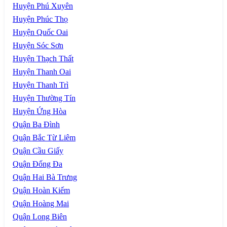
Huyện Phú Xuyên
Huyện Phúc Thọ
Huyện Quốc Oai
Huyện Sóc Sơn
Huyện Thạch Thất
Huyện Thanh Oai
Huyện Thanh Trì
Huyện Thường Tín
Huyện Ứng Hòa
Quận Ba Đình
Quận Bắc Từ Liêm
Quận Cầu Giấy
Quận Đống Đa
Quận Hai Bà Trưng
Quận Hoàn Kiếm
Quận Hoàng Mai
Quận Long Biên