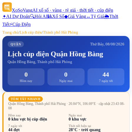
XoSoVang
AI xổ số · vàng · tỷ giá · thời tiết · cúp điện
✦
AI Dự Đoán
🔍
Hỏi AI
🎱
Xổ Số
◆
Giá Vàng
↔
Tỷ Giá
🌦
Thời
Tiết
⚡
Cúp Điện
Trang chủ
/
Lịch cúp điện
/
Thành phố Hải Phòng
Thứ Bảy, 08/08/2026
QUẬN
Lịch cúp điện
Quận Hồng Bàng
Quận Hồng Bàng, Thành phố Hải Phòng
0
0
44
Hôm nay
Ngày mai
7 ngày tới
TÓM TẮT NHANH
Quận Hồng Bàng, Thành phố Hải Phòng
· 20.84°N, 106.69°E
· cập nhật 23:43 08-
08
Hôm nay
Ngày mai
0
khu vực bị cúp điện
0
khu vực
7 ngày tới
Thời tiết hiện tại
44
đợt
28
°C ·
trời quang