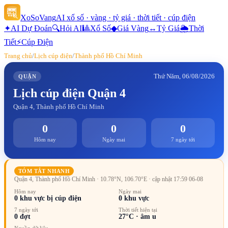
XoSoVang
AI xổ số · vàng · tỷ giá · thời tiết · cúp điện
✦
AI Dự Đoán
🔍
Hỏi AI
🎱
Xổ Số
◆
Giá Vàng
↔
Tỷ Giá
🌦
Thời
Tiết
⚡
Cúp Điện
Trang chủ
/
Lịch cúp điện
/
Thành phố Hồ Chí Minh
Thứ Năm, 06/08/2026
QUẬN
Lịch cúp điện
Quận 4
Quận 4, Thành phố Hồ Chí Minh
0
0
0
Hôm nay
Ngày mai
7 ngày tới
TÓM TẮT NHANH
Quận 4, Thành phố Hồ Chí Minh
· 10.78°N, 106.70°E
· cập nhật 17:59 06-08
Hôm nay
Ngày mai
0
khu vực bị cúp điện
0
khu vực
7 ngày tới
Thời tiết hiện tại
0
đợt
27
°C ·
âm u