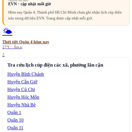
Nguồn dữ liệu
EVN · cập nhật mỗi giờ
Hôm nay Quận 4, Thành phố Hồ Chí Minh chưa ghi nhận lịch cúp điện
nào trong dữ liệu EVN. Trang được cập nhật mỗi giờ.
🌤️
Thời tiết
Quận 4
hôm nay
27°C · Âm u
›
Tra cứu lịch cúp điện các xã, phường lân cận
Huyện Bình Chánh
Huyện Cần Giờ
Huyện Củ Chi
Huyện Hóc Môn
Huyện Nhà Bè
Quận 1
Quận 10
Quận 11