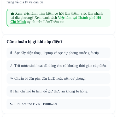
riêng về địa lý và dân cư.
💼
Xem việc làm:
Tìm kiếm cơ hội làm thêm, việc làm nhanh
tại địa phương? Xem danh sách
Việc làm tại
Thành phố Hồ
Chí Minh
uy tín trên LàmThêm.me.
Cần chuẩn bị gì khi cúp điện?
🔋 Sạc đầy điện thoại, laptop và sạc dự phòng trước giờ cúp.
💧 Trữ nước sinh hoạt đủ dùng cho cả khoảng thời gian cúp điện.
🔦 Chuẩn bị đèn pin, đèn LED hoặc nến dự phòng.
❄️ Hạn chế mở tủ lạnh để giữ thức ăn không bị hỏng.
📞 Lưu hotline EVN:
19006769
.