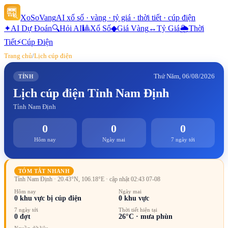
XoSoVang
AI xổ số · vàng · tỷ giá · thời tiết · cúp điện
✦
AI Dự Đoán
🔍
Hỏi AI
🎱
Xổ Số
◆
Giá Vàng
↔
Tỷ Giá
🌦
Thời
Tiết
⚡
Cúp Điện
Trang chủ
/
Lịch cúp điện
Thứ Năm, 06/08/2026
TỈNH
Lịch cúp điện
Tỉnh Nam Định
Tỉnh Nam Định
0
0
0
Hôm nay
Ngày mai
7 ngày tới
TÓM TẮT NHANH
Tỉnh Nam Định
· 20.43°N, 106.18°E
· cập nhật 02:43 07-08
Hôm nay
Ngày mai
0
khu vực bị cúp điện
0
khu vực
7 ngày tới
Thời tiết hiện tại
0
đợt
26
°C ·
mưa phùn