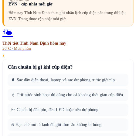
Nguồn dữ liệu
EVN · cập nhật mỗi giờ
Hôm nay Tỉnh Nam Định chưa ghi nhận lịch cúp điện nào trong dữ liệu
EVN. Trang được cập nhật mỗi giờ.
🌤️
Thời tiết
Tỉnh Nam Định
hôm nay
26°C · Mưa phùn
›
Cần chuẩn bị gì khi cúp điện?
🔋 Sạc đầy điện thoại, laptop và sạc dự phòng trước giờ cúp.
💧 Trữ nước sinh hoạt đủ dùng cho cả khoảng thời gian cúp điện.
🔦 Chuẩn bị đèn pin, đèn LED hoặc nến dự phòng.
❄️ Hạn chế mở tủ lạnh để giữ thức ăn không bị hỏng.