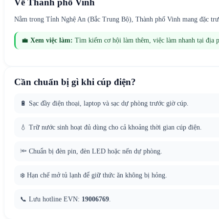
Về
Thành phố Vinh
Nằm trong Tỉnh Nghệ An (Bắc Trung Bộ), Thành phố Vinh mang đặc trưng 
💼
Xem việc làm:
Tìm kiếm cơ hội làm thêm, việc làm nhanh tại địa
Cần chuẩn bị gì khi cúp điện?
🔋 Sạc đầy điện thoại, laptop và sạc dự phòng trước giờ cúp.
💧 Trữ nước sinh hoạt đủ dùng cho cả khoảng thời gian cúp điện.
🔦 Chuẩn bị đèn pin, đèn LED hoặc nến dự phòng.
❄️ Hạn chế mở tủ lạnh để giữ thức ăn không bị hỏng.
📞 Lưu hotline EVN:
19006769
.