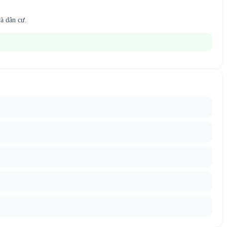
à dân cư.
.