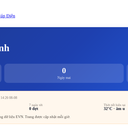
úp Điện
nh
0
Ngày mai
t 14:26 08-08
7 ngày tới
Thời tiết hiện tại
0
đợt
32
°C ·
âm u
g dữ liệu EVN. Trang được cập nhật mỗi giờ.