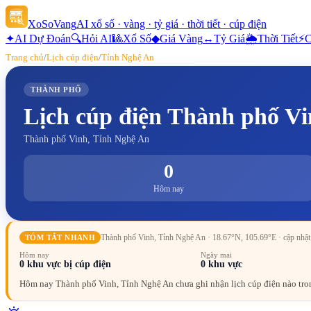
XoSoVang
AI xổ số · vàng · tỷ giá · thời tiết · cúp điện
✦
AI Dự Đoán
🔍
Hỏi AI
🎱
Xổ Số
◆
Giá Vàng
↔
Tỷ Giá
🌦
Thời Tiết
⚡
C
Trang chủ
/
Lịch cúp điện
/
Tỉnh Nghệ An
THÀNH PHỐ
Lịch cúp điện
Thành phố Vi
Thành phố Vinh, Tỉnh Nghệ An
0
Hôm nay
Thành phố Vinh, Tỉnh Nghệ An
· 18.67°N, 105.69°E
· cập nhậ
TÓM TẮT NHANH
Hôm nay
Ngày mai
0
khu vực bị cúp điện
0
khu vực
Hôm nay Thành phố Vinh, Tỉnh Nghệ An chưa ghi nhận lịch cúp điện nào tron