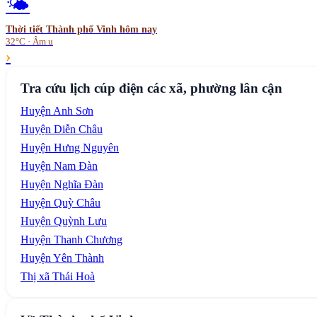
🌤️
Thời tiết
Thành phố Vinh
hôm nay
32°C · Âm u
›
Tra cứu lịch cúp điện các xã, phường lân cận
Huyện Anh Sơn
Huyện Diễn Châu
Huyện Hưng Nguyên
Huyện Nam Đàn
Huyện Nghĩa Đàn
Huyện Quỳ Châu
Huyện Quỳnh Lưu
Huyện Thanh Chương
Huyện Yên Thành
Thị xã Thái Hoà