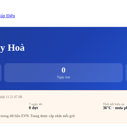
úp Điện
uy Hoà
0
Ngày mai
nhật 11:21 07-08
7 ngày tới
Thời tiết hiện tại
0
đợt
36
°C ·
mưa p
trong dữ liệu EVN. Trang được cập nhật mỗi giờ.