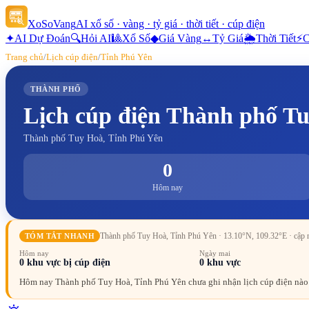
XoSoVang
AI xổ số · vàng · tỷ giá · thời tiết · cúp điện
✦
AI Dự Đoán
🔍
Hỏi AI
🎱
Xổ Số
◆
Giá Vàng
↔
Tỷ Giá
🌦
Thời Tiết
⚡
C
Trang chủ
/
Lịch cúp điện
/
Tỉnh Phú Yên
THÀNH PHỐ
Lịch cúp điện
Thành phố T
Thành phố Tuy Hoà, Tỉnh Phú Yên
0
Hôm nay
Thành phố Tuy Hoà, Tỉnh Phú Yên
· 13.10°N, 109.32°E
· cập 
TÓM TẮT NHANH
Hôm nay
Ngày mai
0
khu vực bị cúp điện
0
khu vực
Hôm nay Thành phố Tuy Hoà, Tỉnh Phú Yên chưa ghi nhận lịch cúp điện nào 