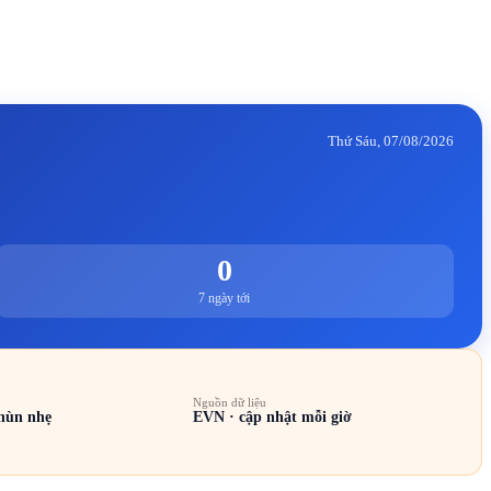
Thứ Sáu, 07/08/2026
0
7 ngày tới
Nguồn dữ liệu
hùn nhẹ
EVN · cập nhật mỗi giờ