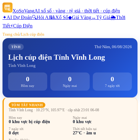
XoSoVang
AI xổ số · vàng · tỷ giá · thời tiết · cúp điện
✦
AI Dự Đoán
🔍
Hỏi AI
🎱
Xổ Số
◆
Giá Vàng
↔
Tỷ Giá
🌦
Thời
Tiết
⚡
Cúp Điện
Trang chủ
/
Lịch cúp điện
Thứ Năm, 06/08/2026
TỈNH
Lịch cúp điện
Tỉnh Vĩnh Long
Tỉnh Vĩnh Long
0
0
0
Hôm nay
Ngày mai
7 ngày tới
TÓM TẮT NHANH
Tỉnh Vĩnh Long
· 10.25°N, 105.97°E
· cập nhật 23:01 06-08
Hôm nay
Ngày mai
0
khu vực bị cúp điện
0
khu vực
7 ngày tới
Thời tiết hiện tại
0
đợt
27
°C ·
âm u