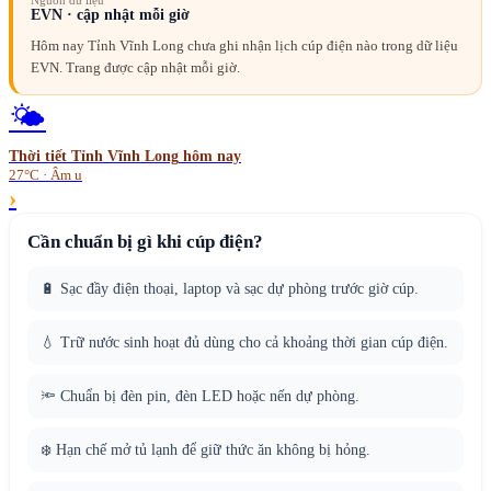
Nguồn dữ liệu
EVN · cập nhật mỗi giờ
Hôm nay Tỉnh Vĩnh Long chưa ghi nhận lịch cúp điện nào trong dữ liệu
EVN. Trang được cập nhật mỗi giờ.
🌤️
Thời tiết
Tỉnh Vĩnh Long
hôm nay
27°C · Âm u
›
Cần chuẩn bị gì khi cúp điện?
🔋 Sạc đầy điện thoại, laptop và sạc dự phòng trước giờ cúp.
💧 Trữ nước sinh hoạt đủ dùng cho cả khoảng thời gian cúp điện.
🔦 Chuẩn bị đèn pin, đèn LED hoặc nến dự phòng.
❄️ Hạn chế mở tủ lạnh để giữ thức ăn không bị hỏng.