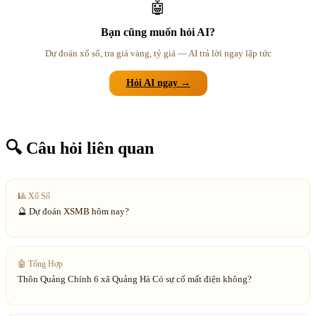
🤖
Bạn cũng muốn hỏi AI?
Dự đoán xổ số, tra giá vàng, tỷ giá — AI trả lời ngay lập tức
Hỏi AI ngay →
🔍 Câu hỏi liên quan
🎱
Xổ Số
🔮 Dự đoán XSMB hôm nay?
🤖
Tổng Hợp
Thôn Quảng Chính 6 xã Quảng Hà Có sự cố mất điện không?