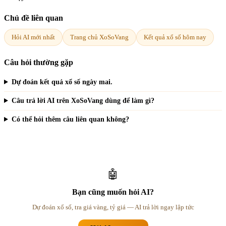
Chủ đề liên quan
Hỏi AI mới nhất
Trang chủ XoSoVang
Kết quả xổ số hôm nay
Câu hỏi thường gặp
Dự đoán kết quả xổ số ngày mai.
Câu trả lời AI trên XoSoVang dùng để làm gì?
Có thể hỏi thêm câu liên quan không?
🤖
Bạn cũng muốn hỏi AI?
Dự đoán xổ số, tra giá vàng, tỷ giá — AI trả lời ngay lập tức