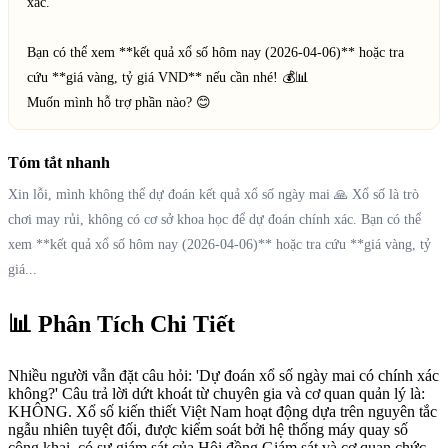
xác.  

Bạn có thể xem **kết quả xổ số hôm nay (2026-04-06)** hoặc tra 
cứu **giá vàng, tỷ giá VND** nếu cần nhé! 💰📊  

Muốn mình hỗ trợ phần nào? 😊
Tóm tắt nhanh
Xin lỗi, mình không thể dự đoán kết quả xổ số ngày mai 🙏 Xổ số là trò
chơi may rủi, không có cơ sở khoa học để dự đoán chính xác. Bạn có thể
xem **kết quả xổ số hôm nay (2026-04-06)** hoặc tra cứu **giá vàng, tỷ
giá...
📊 Phân Tích Chi Tiết
Nhiều người vẫn đặt câu hỏi: 'Dự đoán xổ số ngày mai có chính xác
không?' Câu trả lời dứt khoát từ chuyên gia và cơ quan quản lý là:
KHÔNG. Xổ số kiến thiết Việt Nam hoạt động dựa trên nguyên tắc
ngẫu nhiên tuyệt đối, được kiểm soát bởi hệ thống máy quay số
công khai, có sự giám sát của Hội đồng Giám sát và cơ quan chức