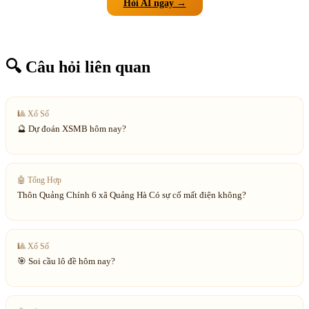
Hỏi AI ngay →
🔍 Câu hỏi liên quan
🎱
Xổ Số
🔮 Dự đoán XSMB hôm nay?
🤖
Tổng Hợp
Thôn Quảng Chính 6 xã Quảng Hà Có sự cố mất điện không?
🎱
Xổ Số
🎯 Soi cầu lô đề hôm nay?