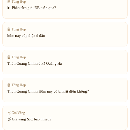
🤖
Tổng Hợp
📊 Phân tích giải ĐB tuần qua?
🤖
Tổng Hợp
hôm nay cúp điện ở đâu
🤖
Tổng Hợp
Thôn Quảng Chính 6 xã Quảng Hà
🤖
Tổng Hợp
Thôn Quảng Chính Hôm nay có bị mất điện không?
🥇
Giá Vàng
🥇 Giá vàng SJC bao nhiêu?