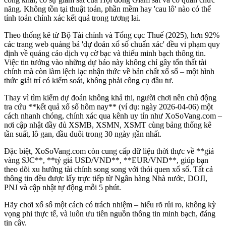
năng. Không tồn tại thuật toán, phần mềm hay 'cau lô' nào có thể
tính toán chính xác kết quả trong tương lai.
Theo thống kê từ Bộ Tài chính và Tổng cục Thuế (2025), hơn 92%
các trang web quảng bá 'dự đoán xổ số chuẩn xác' đều vi phạm quy
định về quảng cáo dịch vụ cờ bạc và thiếu minh bạch thông tin.
Việc tin tưởng vào những dự báo này không chỉ gây tổn thất tài
chính mà còn làm lệch lạc nhận thức về bản chất xổ số – một hình
thức giải trí có kiểm soát, không phải công cụ đầu tư.
Thay vì tìm kiếm dự đoán không khả thi, người chơi nên chủ động
tra cứu **kết quả xổ số hôm nay** (ví dụ: ngày 2026-04-06) một
cách nhanh chóng, chính xác qua kênh uy tín như XoSoVang.com –
nơi cập nhật đầy đủ XSMB, XSMN, XSMT cùng bảng thống kê
tần suất, lô gan, đầu đuôi trong 30 ngày gần nhất.
Đặc biệt, XoSoVang.com còn cung cấp dữ liệu thời thực về **giá
vàng SJC**, **tỷ giá USD/VND**, **EUR/VND**, giúp bạn
theo dõi xu hướng tài chính song song với thói quen xổ số. Tất cả
thông tin đều được lấy trực tiếp từ Ngân hàng Nhà nước, DOJI,
PNJ và cập nhật tự động mỗi 5 phút.
Hãy chơi xổ số một cách có trách nhiệm – hiểu rõ rủi ro, không kỳ
vọng phi thực tế, và luôn ưu tiên nguồn thông tin minh bạch, đáng
tin cậy.