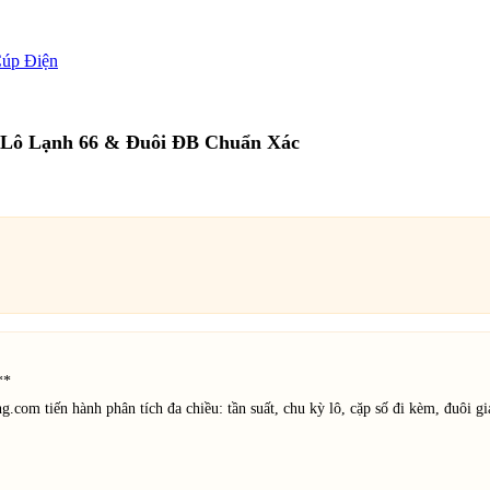
úp Điện
 Lô Lạnh 66 & Đuôi ĐB Chuẩn Xác
  

com tiến hành phân tích đa chiều: tần suất, chu kỳ lô, cặp số đi kèm, đuôi gi