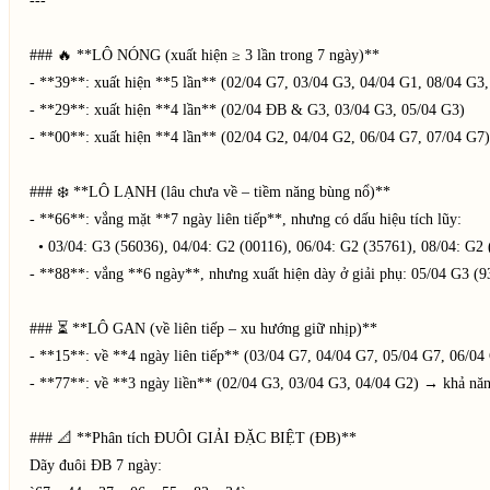
---

### 🔥 **LÔ NÓNG (xuất hiện ≥ 3 lần trong 7 ngày)**  

- **39**: xuất hiện **5 lần** (02/04 G7, 03/04 G3, 04/04 G1, 08/04 G3,
- **29**: xuất hiện **4 lần** (02/04 ĐB & G3, 03/04 G3, 05/04 G3)  

- **00**: xuất hiện **4 lần** (02/04 G2, 04/04 G2, 06/04 G7, 07/04 G7) 
### ❄️ **LÔ LẠNH (lâu chưa về – tiềm năng bùng nổ)**  

- **66**: vắng mặt **7 ngày liên tiếp**, nhưng có dấu hiệu tích lũy:  

  • 03/04: G3 (56036), 04/04: G2 (00116), 06/04: G2 (35761), 08/04: G2 (58678), 09/04: G2 (00436) → *đuôi 66 đang “nóng” ở hàng chục*  

- **88**: vắng **6 ngày**, nhưng xuất hiện dày ở giải phụ: 05/04 G3 (9
### ⏳ **LÔ GAN (về liên tiếp – xu hướng giữ nhịp)**  

- **15**: về **4 ngày liên tiếp** (03/04 G7, 04/04 G7, 05/04 G7, 06/04 
- **77**: về **3 ngày liền** (02/04 G3, 03/04 G3, 04/04 G2) → khả năng
### 📐 **Phân tích ĐUÔI GIẢI ĐẶC BIỆT (ĐB)**  

Dãy đuôi ĐB 7 ngày:  
