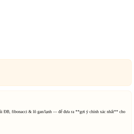
ải ĐB, fibonacci & lô gan/lạnh — để đưa ra **gợi ý chính xác nhất** cho 