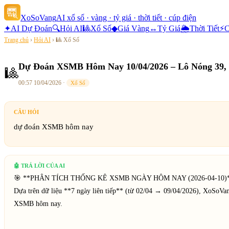
XoSoVang
AI xổ số · vàng · tỷ giá · thời tiết · cúp điện
✦
AI Dự Đoán
🔍
Hỏi AI
🎱
Xổ Số
◆
Giá Vàng
↔
Tỷ Giá
🌦
Thời Tiết
⚡
C
Trang chủ
›
Hỏi AI
›
🎱
Xổ Số
Dự Đoán XSMB Hôm Nay 10/04/2026 – Lô Nóng 39,
🎱
00:57 10/04/2026
·
Xổ Số
CÂU HỎI
dự đoán XSMB hôm nay
🤖 TRẢ LỜI CỦA AI
🎯 **PHÂN TÍCH THỐNG KÊ XSMB NGÀY HÔM NAY (2026-04-10)**
Dựa trên dữ liệu **7 ngày liên tiếp** (từ 02/04 → 09/04/2026), XoSoVang.
XSMB hôm nay.
