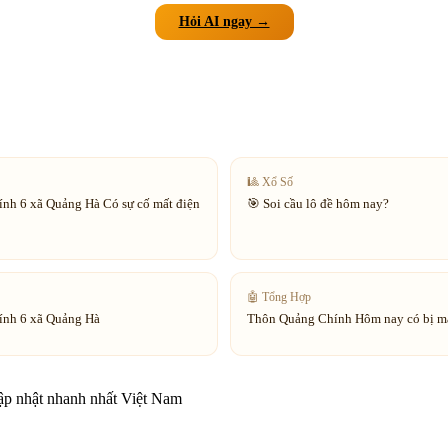
Hỏi AI ngay →
🎱
Xổ Số
nh 6 xã Quảng Hà Có sự cố mất điện
🎯 Soi cầu lô đề hôm nay?
🤖
Tổng Hợp
nh 6 xã Quảng Hà
Thôn Quảng Chính Hôm nay có bị m
Cập nhật nhanh nhất Việt Nam