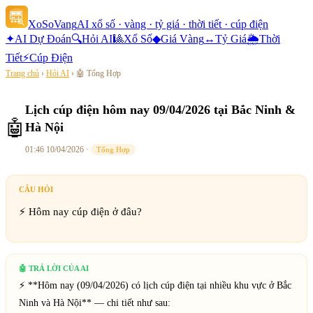
XoSoVang
AI xổ số · vàng · tỷ giá · thời tiết · cúp điện
✦
AI Dự Đoán
🔍
Hỏi AI
🎱
Xổ Số
◆
Giá Vàng
↔
Tỷ Giá
🌦
Thời
Tiết
⚡
Cúp Điện
Trang chủ
›
Hỏi AI
›
🤖
Tổng Hợp
Lịch cúp điện hôm nay 09/04/2026 tại Bắc Ninh &
🤖
Hà Nội
01:46 10/04/2026
·
Tổng Hợp
CÂU HỎI
⚡ Hôm nay cúp điện ở đâu?
🤖 TRẢ LỜI CỦA AI
⚡ **Hôm nay (09/04/2026) có lịch cúp điện tại nhiều khu vực ở Bắc 
Ninh và Hà Nội** — chi tiết như sau:
