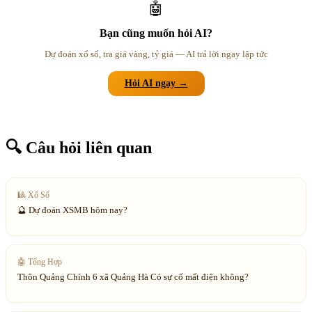
🤖
Bạn cũng muốn hỏi AI?
Dự đoán xổ số, tra giá vàng, tỷ giá — AI trả lời ngay lập tức
Hỏi AI ngay →
🔍 Câu hỏi liên quan
🎱
Xổ Số
🔮 Dự đoán XSMB hôm nay?
🤖
Tổng Hợp
Thôn Quảng Chính 6 xã Quảng Hà Có sự cố mất điện không?