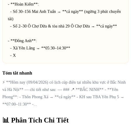
- **Hoàn Kiếm**:  

  - Số 30–156 Mai Anh Tuấn → **cả ngày** (ngừng 3 phút chuyển 
tải)  

  - Số 2–30 Ô Chợ Dừa & tòa nhà 29 Ô Chợ Dừa → **cả ngày**  

- **Đông Anh**:  

  - Xã Yên Lãng → **05:30–14:30**  

  - X
Tóm tắt nhanh
⚡ **Hôm nay (09/04/2026) có lịch cúp điện tại nhiều khu vực ở Bắc Ninh
và Hà Nội** — chi tiết như sau: --- ### 📍 **BẮC NINH** - **Yên
Phong**: - Thôn Phong Xá → **cả ngày** - KH sau TBA Yên Phụ 5 →
**07:00–11:30** -...
📊 Phân Tích Chi Tiết