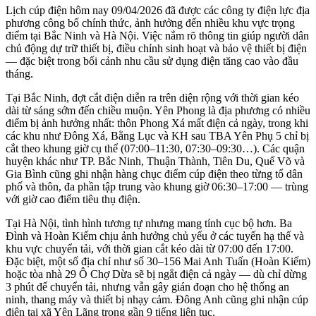
Lịch cúp điện hôm nay 09/04/2026 đã được các công ty điện lực địa
phương công bố chính thức, ảnh hưởng đến nhiều khu vực trọng
điểm tại Bắc Ninh và Hà Nội. Việc nắm rõ thông tin giúp người dân
chủ động dự trữ thiết bị, điều chỉnh sinh hoạt và bảo vệ thiết bị điện
— đặc biệt trong bối cảnh nhu cầu sử dụng điện tăng cao vào đầu
tháng.
Tại Bắc Ninh, đợt cắt điện diễn ra trên diện rộng với thời gian kéo
dài từ sáng sớm đến chiều muộn. Yên Phong là địa phương có nhiều
điểm bị ảnh hưởng nhất: thôn Phong Xá mất điện cả ngày, trong khi
các khu như Đông Xá, Bằng Lục và KH sau TBA Yên Phụ 5 chỉ bị
cắt theo khung giờ cụ thể (07:00–11:30, 07:30–09:30…). Các quận
huyện khác như TP. Bắc Ninh, Thuận Thành, Tiên Du, Quế Võ và
Gia Bình cũng ghi nhận hàng chục điểm cúp điện theo từng tổ dân
phố và thôn, đa phần tập trung vào khung giờ 06:30–17:00 — trùng
với giờ cao điểm tiêu thụ điện.
Tại Hà Nội, tình hình tương tự nhưng mang tính cục bộ hơn. Ba
Đình và Hoàn Kiếm chịu ảnh hưởng chủ yếu ở các tuyến hạ thế và
khu vực chuyển tải, với thời gian cắt kéo dài từ 07:00 đến 17:00.
Đặc biệt, một số địa chỉ như số 30–156 Mai Anh Tuấn (Hoàn Kiếm)
hoặc tòa nhà 29 Ô Chợ Dừa sẽ bị ngắt điện cả ngày — dù chỉ dừng
3 phút để chuyển tải, nhưng vẫn gây gián đoạn cho hệ thống an
ninh, thang máy và thiết bị nhạy cảm. Đông Anh cũng ghi nhận cúp
điện tại xã Yên Lãng trong gần 9 tiếng liên tục.