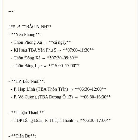
---

### 📍 **BẮC NINH**  

- **Yên Phong**:  

  - Thôn Phong Xá → **cả ngày**  

  - KH sau TBA Yên Phụ 5 → **07:00–11:30**  

  - Thôn Đông Xá → **07:30–09:30**  

  - Thôn Bằng Lục → **15:00–17:00**  

- **TP. Bắc Ninh**:  

  - P. Hạp Lĩnh (TBA Thôn Trần) → **06:30–12:00**  

  - P. Võ Cường (TBA Dương Ổ 13) → **06:30–16:30**  

- **Thuận Thành**:  

  - TDP Đồng Đoài, P. Thuận Thành → **06:30–17:00**  

- **Tiên Du**:  
