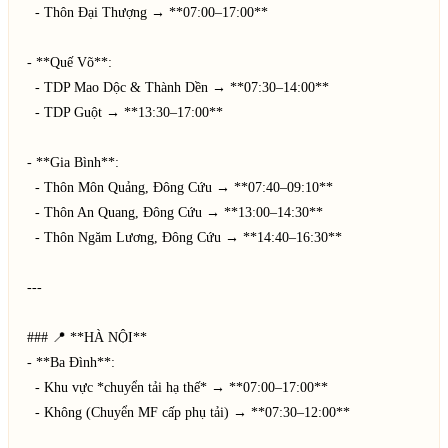
  - Thôn Đại Thượng → **07:00–17:00**  

- **Quế Võ**:  

  - TDP Mao Dộc & Thành Dền → **07:30–14:00**  

  - TDP Guột → **13:30–17:00**  

- **Gia Bình**:  

  - Thôn Môn Quảng, Đông Cứu → **07:40–09:10**  

  - Thôn An Quang, Đông Cứu → **13:00–14:30**  

  - Thôn Ngăm Lương, Đông Cứu → **14:40–16:30**  

---

### 📍 **HÀ NỘI**  

- **Ba Đình**:  

  - Khu vực *chuyển tải hạ thế* → **07:00–17:00**  

  - Không (Chuyển MF cấp phụ tải) → **07:30–12:00**  
