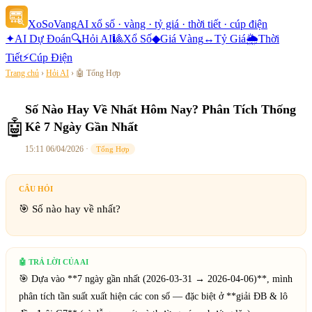
XoSoVang
AI xổ số · vàng · tỷ giá · thời tiết · cúp điện
✦
AI Dự Đoán
🔍
Hỏi AI
🎱
Xổ Số
◆
Giá Vàng
↔
Tỷ Giá
🌦
Thời
Tiết
⚡
Cúp Điện
Trang chủ
›
Hỏi AI
›
🤖
Tổng Hợp
Số Nào Hay Về Nhất Hôm Nay? Phân Tích Thống
🤖
Kê 7 Ngày Gần Nhất
15:11 06/04/2026
·
Tổng Hợp
CÂU HỎI
🎯 Số nào hay về nhất?
🤖 TRẢ LỜI CỦA AI
🎯 Dựa vào **7 ngày gần nhất (2026-03-31 → 2026-04-06)**, mình 
phân tích tần suất xuất hiện các con số — đặc biệt ở **giải ĐB & lô 