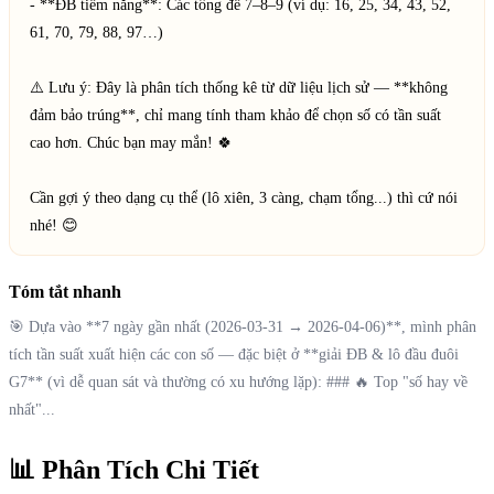
- **ĐB tiềm năng**: Các tổng đề 7–8–9 (ví dụ: 16, 25, 34, 43, 52, 
61, 70, 79, 88, 97…)

⚠️ Lưu ý: Đây là phân tích thống kê từ dữ liệu lịch sử — **không 
đảm bảo trúng**, chỉ mang tính tham khảo để chọn số có tần suất 
cao hơn. Chúc bạn may mắn! 🍀

Cần gợi ý theo dạng cụ thể (lô xiên, 3 càng, chạm tổng...) thì cứ nói 
nhé! 😊
Tóm tắt nhanh
🎯 Dựa vào **7 ngày gần nhất (2026-03-31 → 2026-04-06)**, mình phân
tích tần suất xuất hiện các con số — đặc biệt ở **giải ĐB & lô đầu đuôi
G7** (vì dễ quan sát và thường có xu hướng lặp): ### 🔥 Top "số hay về
nhất"...
📊 Phân Tích Chi Tiết