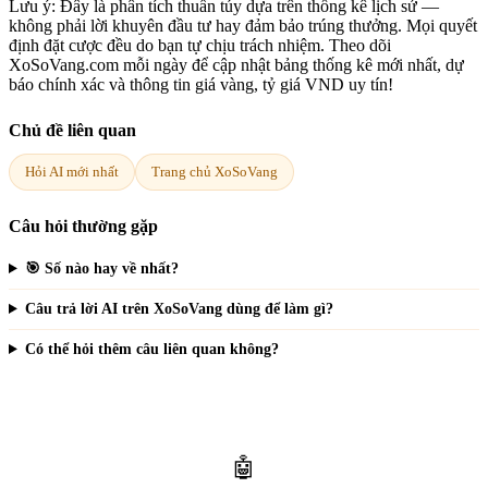
Lưu ý: Đây là phân tích thuần túy dựa trên thống kê lịch sử —
không phải lời khuyên đầu tư hay đảm bảo trúng thưởng. Mọi quyết
định đặt cược đều do bạn tự chịu trách nhiệm. Theo dõi
XoSoVang.com mỗi ngày để cập nhật bảng thống kê mới nhất, dự
báo chính xác và thông tin giá vàng, tỷ giá VND uy tín!
Chủ đề liên quan
Hỏi AI mới nhất
Trang chủ XoSoVang
Câu hỏi thường gặp
🎯 Số nào hay về nhất?
Câu trả lời AI trên XoSoVang dùng để làm gì?
Có thể hỏi thêm câu liên quan không?
🤖