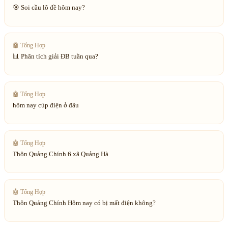
🎯 Soi cầu lô đề hôm nay?
🤖
Tổng Hợp
📊 Phân tích giải ĐB tuần qua?
🤖
Tổng Hợp
hôm nay cúp điện ở đâu
🤖
Tổng Hợp
Thôn Quảng Chính 6 xã Quảng Hà
🤖
Tổng Hợp
Thôn Quảng Chính Hôm nay có bị mất điện không?