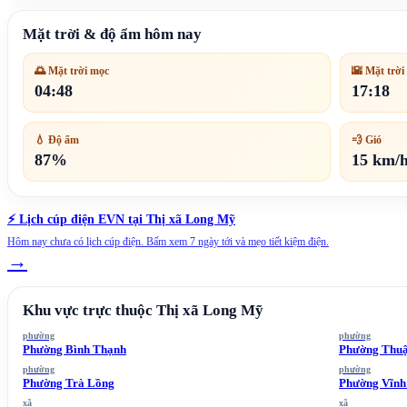
Mặt trời & độ ẩm hôm nay
🌅 Mặt trời mọc
🌇 Mặt trời
04:48
17:18
💧 Độ ẩm
💨 Gió
87%
15 km/
⚡ Lịch cúp điện EVN tại
Thị xã Long Mỹ
Hôm nay chưa có lịch cúp điện. Bấm xem 7 ngày tới và mẹo tiết kiệm điện.
→
Khu vực trực thuộc
Thị xã Long Mỹ
phường
phường
Phường Bình Thạnh
Phường Thuậ
phường
phường
Phường Trà Lồng
Phường Vĩnh
xã
xã