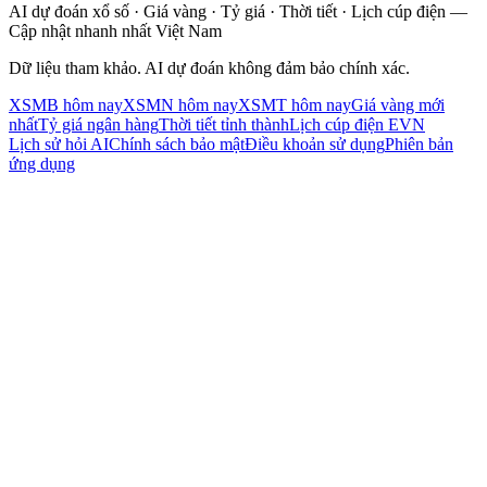
AI dự đoán xổ số · Giá vàng · Tỷ giá · Thời tiết · Lịch cúp điện —
Cập nhật nhanh nhất Việt Nam
Dữ liệu tham khảo. AI dự đoán không đảm bảo chính xác.
XSMB hôm nay
XSMN hôm nay
XSMT hôm nay
Giá vàng mới
nhất
Tỷ giá ngân hàng
Thời tiết tỉnh thành
Lịch cúp điện EVN
Lịch sử hỏi AI
Chính sách bảo mật
Điều khoản sử dụng
Phiên bản
ứng dụng