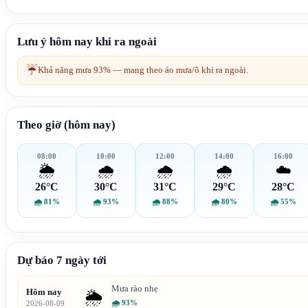
Lưu ý hôm nay khi ra ngoài
☔
Khả năng mưa 93% — mang theo áo mưa/ô khi ra ngoài.
Theo giờ (hôm nay)
08:00
10:00
12:00
14:00
16:00
🌦️
🌧️
🌧️
🌧️
☁️
26°C
30°C
31°C
29°C
28°C
🌧
81%
🌧
93%
🌧
88%
🌧
80%
🌧
55%
Dự báo 7 ngày tới
Mưa rào nhẹ
Hôm nay
🌦️
🌧
93%
2026-08-09