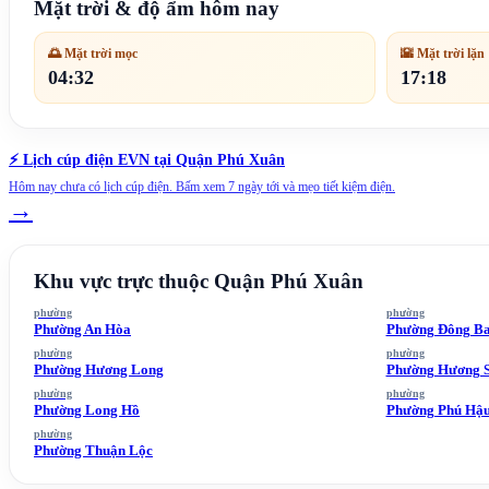
Mặt trời & độ ẩm hôm nay
🌅 Mặt trời mọc
🌇 Mặt trời lặn
04:32
17:18
⚡ Lịch cúp điện EVN tại
Quận Phú Xuân
Hôm nay chưa có lịch cúp điện. Bấm xem 7 ngày tới và mẹo tiết kiệm điện.
→
Khu vực trực thuộc
Quận Phú Xuân
phường
phường
Phường An Hòa
Phường Đông B
phường
phường
Phường Hương Long
Phường Hương 
phường
phường
Phường Long Hồ
Phường Phú Hậ
phường
Phường Thuận Lộc