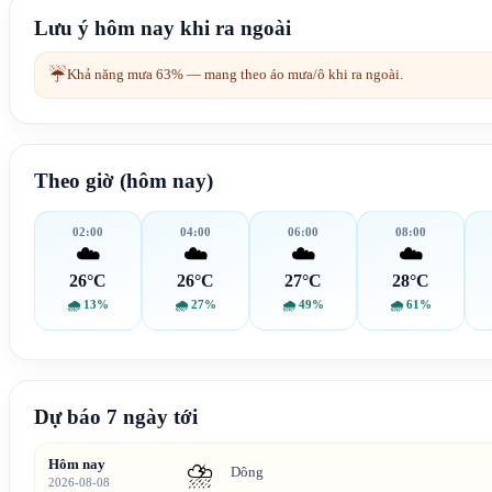
Lưu ý hôm nay khi ra ngoài
☔
Khả năng mưa 63% — mang theo áo mưa/ô khi ra ngoài.
Theo giờ (hôm nay)
02:00
04:00
06:00
08:00
☁️
☁️
☁️
☁️
26°C
26°C
27°C
28°C
🌧
13%
🌧
27%
🌧
49%
🌧
61%
Dự báo 7 ngày tới
Hôm nay
⛈️
Dông
2026-08-08