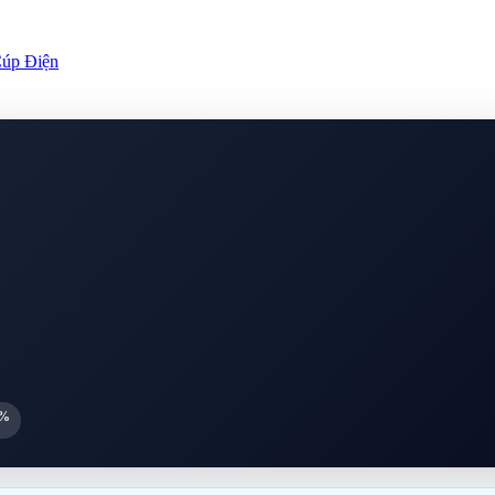
úp Điện
0%