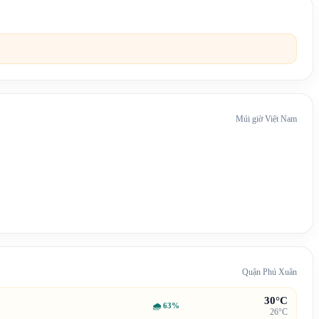
Múi giờ Việt Nam
Quận Phú Xuân
30°C
🌧
63%
26°C