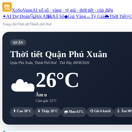
XoSoVang
AI xổ số · vàng · tỷ giá · thời tiết · cúp điện
✦
AI Dự Đoán
🔍
Hỏi AI
🎱
Xổ Số
◆
Giá Vàng
↔
Tỷ Giá
🌦
Thời Tiết
⚡
C
Trang chủ
/
Thời tiết
/
Thành phố Huế
QUẬN
Thời tiết
Quận Phú Xuân
Quận Phú Xuân, Thành Phố Huế
·
Thứ Bảy, 08/08/2026
26°C
☁️
Âm u
Cảm giác
32°C
⬆ Cao
30°C
⬇ Thấp
26°C
💨 Gió
6 km/h
💧 Ẩm
9
🌧 Mưa
63%