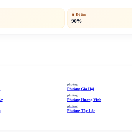
💧 Độ ẩm
90%
phường
a
Phường Gia Hội
phường
Sơ
Phường Hương Vinh
phường
u
Phường Tây Lộc