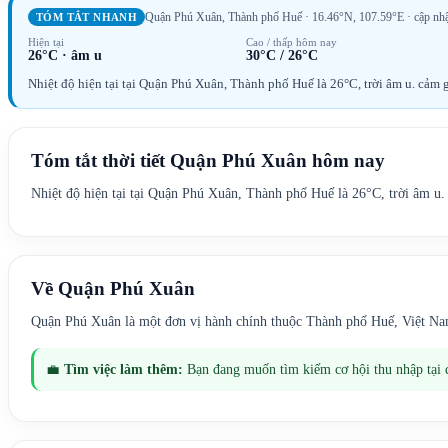
Quận Phú Xuân, Thành phố Huế
· 16.46°N, 107.59°E
· cập nh
TÓM TẮT NHANH
Hiện tại
Cao / thấp hôm nay
26°C
·
âm u
30°C
/
26°C
Nhiệt độ hiện tại tại Quận Phú Xuân, Thành phố Huế là 26°C, trời âm u. c
Tóm tắt thời tiết
Quận Phú Xuân
hôm nay
Nhiệt độ hiện tại tại Quận Phú Xuân, Thành phố Huế là 26°C, trời âm
Về
Quận Phú Xuân
Quận Phú Xuân là một đơn vị hành chính thuộc Thành phố Huế, Việt Na
💼
Tìm việc làm thêm:
Bạn đang muốn tìm kiếm cơ hội thu nhập tại