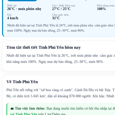
Hiện tại
Cao / thấp hôm nay
Khả năng mưa
26°C
·
mưa phùn nhẹ
27°C
/
25°C
100%
Gió
Cảm giác như
4 km/h
32°C
Nhiệt độ hiện tại tại Tỉnh Phú Yên là 26°C, trời mưa phùn nhẹ. cảm giác nh
mưa 100%. Ngày mai dự báo dông, 25–30°C, mưa 96%.
Tóm tắt thời tiết
Tỉnh Phú Yên
hôm nay
Nhiệt độ hiện tại tại Tỉnh Phú Yên là 26°C, trời mưa phùn nhẹ. cảm giá
khả năng mưa 100%. Ngày mai dự báo dông, 25–30°C, mưa 96%.
Về
Tỉnh Phú Yên
Phú Yên nổi tiếng với "xứ hoa vàng cỏ xanh", Gành Đá Đĩa và bãi Xép.
Bộ, có diện tích 5.045 km², dân số khoảng 870.000 người. Khí hậu: Nhiệ
💼
Tìm việc làm thêm:
Bạn đang muốn tìm kiếm cơ hội thu nhập tại 
tại
Tỉnh Phú Yên
trên LàmThêm.me.