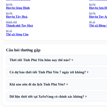
huyện
huyện
Huyện Sông Hinh
Huyện Sơn H
huyện
huyện
Huyện Tây Hoà
Huyện Tuy A
thành phố
thị xã
Thành phố Tuy Hoà
Thị xã Đông
thị xã
Thị xã Sông Cầu
Câu hỏi thường gặp
Thời tiết Tỉnh Phú Yên hôm nay thế nào?
Có dự báo thời tiết Tỉnh Phú Yên 7 ngày tới không?
Khi nào nên đi du lịch Tỉnh Phú Yên?
Dữ liệu thời tiết tại XoSoVang có chính xác không?