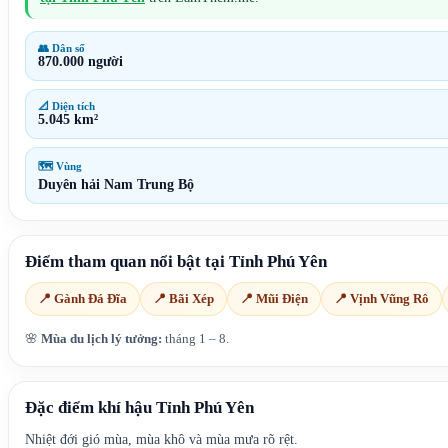
👥 Dân số
870.000 người
📐 Diện tích
5.045 km²
🗺 Vùng
Duyên hải Nam Trung Bộ
Điểm tham quan nổi bật tại
Tỉnh Phú Yên
📍
Gành Đá Đĩa
📍
Bãi Xép
📍
Mũi Điện
📍
Vịnh Vũng Rô
🌸
Mùa du lịch lý tưởng:
tháng 1 – 8
.
Đặc điểm khí hậu
Tỉnh Phú Yên
Nhiệt đới gió mùa, mùa khô và mùa mưa rõ rệt.