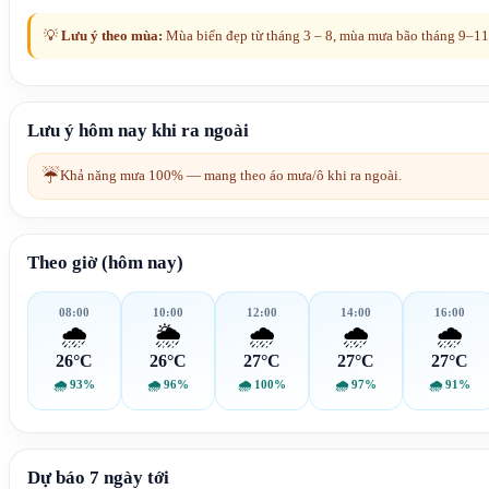
💡
Lưu ý theo mùa:
Mùa biển đẹp từ tháng 3 – 8, mùa mưa bão tháng 9–11
Lưu ý hôm nay khi ra ngoài
☔
Khả năng mưa 100% — mang theo áo mưa/ô khi ra ngoài.
Theo giờ (hôm nay)
08:00
10:00
12:00
14:00
16:00
🌧️
🌦️
🌧️
🌧️
🌧️
26°C
26°C
27°C
27°C
27°C
🌧
93%
🌧
96%
🌧
100%
🌧
97%
🌧
91%
Dự báo 7 ngày tới