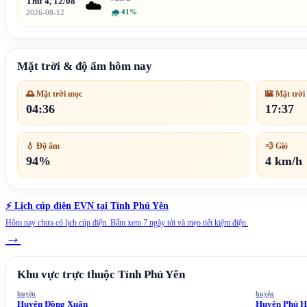
Thứ 4, 12/08
☁️
🌧
41%
2026-08-12
Mặt trời & độ ẩm hôm nay
🌅 Mặt trời mọc
🌇 Mặt trời
04:36
17:37
💧 Độ ẩm
💨 Gió
94%
4 km/h
⚡ Lịch cúp điện EVN tại
Tỉnh Phú Yên
Hôm nay chưa có lịch cúp điện. Bấm xem 7 ngày tới và mẹo tiết kiệm điện.
→
Khu vực trực thuộc
Tỉnh Phú Yên
huyện
huyện
Huyện Đồng Xuân
Huyện Phú 