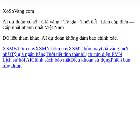
XoSoVang.com
AI dự đoán xổ số · Giá vàng · Tỷ giá · Thời tiết · Lịch cúp điện —
Cập nhật nhanh nhất Việt Nam
Dữ liệu tham khảo. AI dự đoán không đảm bảo chính xác.
XSMB hôm nay
XSMN hôm nay
XSMT hôm nay
Giá vàng mới
nhất
Tỷ giá ngân hàng
Thời tiết tỉnh thành
Lịch cúp điện EVN
Lịch sử hỏi AI
Chính sách bảo mật
Điều khoản sử dụng
Phiên bản
ứng dụng