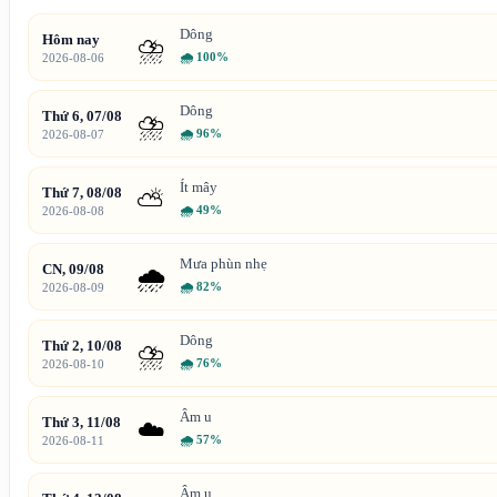
Dông
Hôm nay
⛈️
🌧
100%
2026-08-06
Dông
Thứ 6, 07/08
⛈️
🌧
96%
2026-08-07
Ít mây
Thứ 7, 08/08
⛅
🌧
49%
2026-08-08
Mưa phùn nhẹ
CN, 09/08
🌧️
🌧
82%
2026-08-09
Dông
Thứ 2, 10/08
⛈️
🌧
76%
2026-08-10
Âm u
Thứ 3, 11/08
☁️
🌧
57%
2026-08-11
Âm u