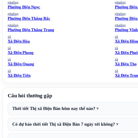
phường
phường
Phường Điện Ngọc
Phường Điện
phường
phường
Phường Điện Thắng Bắc
Phường Điện
phường
phường
Phường Điện Thắng Trung
Phường Vĩnh
xã
xã
Xã Điện Hòa
Xã Điện Hồn
xã
xã
Xã Điện Phong
Xã Điện Phư
xã
xã
Xã Điện Quang
Xã Điện Thọ
xã
xã
Xã Điện Tiến
Xã Điện Tru
Câu hỏi thường gặp
Thời tiết Thị xã Điện Bàn hôm nay thế nào?
Có dự báo thời tiết Thị xã Điện Bàn 7 ngày tới không?