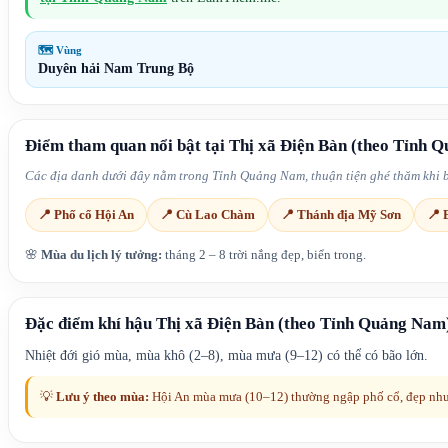
🗺 Vùng
Duyên hải Nam Trung Bộ
Điểm tham quan nổi bật tại
Thị xã Điện Bàn
(theo Tỉnh 
Các địa danh dưới đây nằm trong
Tỉnh Quảng Nam
, thuận tiện ghé thăm khi
📍
Phố cổ Hội An
📍
Cù Lao Chàm
📍
Thánh địa Mỹ Sơn
📍
🌸
Mùa du lịch lý tưởng:
tháng 2 – 8 trời nắng đẹp, biển trong
.
Đặc điểm khí hậu
Thị xã Điện Bàn
(theo Tỉnh Quảng Nam
Nhiệt đới gió mùa, mùa khô (2–8), mùa mưa (9–12) có thể có bão lớn.
💡
Lưu ý theo mùa:
Hội An mùa mưa (10–12) thường ngập phố cổ, đẹp như