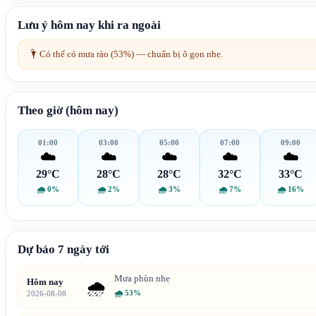
Lưu ý hôm nay khi ra ngoài
🌂
Có thể có mưa rào (53%) — chuẩn bị ô gọn nhẹ.
Theo giờ (hôm nay)
01:00
03:00
05:00
07:00
09:00
☁️
☁️
☁️
☁️
☁️
29°C
28°C
28°C
32°C
33°C
🌧
0%
🌧
2%
🌧
3%
🌧
7%
🌧
16%
Dự báo 7 ngày tới
Mưa phùn nhẹ
Hôm nay
🌧️
🌧
53%
2026-08-08