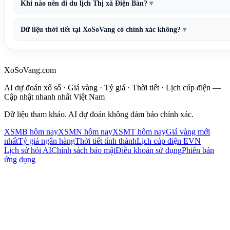
Khi nào nên đi du lịch Thị xã Điện Bàn?
Dữ liệu thời tiết tại XoSoVang có chính xác không?
XoSoVang.com
AI dự đoán xổ số · Giá vàng · Tỷ giá · Thời tiết · Lịch cúp điện —
Cập nhật nhanh nhất Việt Nam
Dữ liệu tham khảo. AI dự đoán không đảm bảo chính xác.
XSMB hôm nay
XSMN hôm nay
XSMT hôm nay
Giá vàng mới
nhất
Tỷ giá ngân hàng
Thời tiết tỉnh thành
Lịch cúp điện EVN
Lịch sử hỏi AI
Chính sách bảo mật
Điều khoản sử dụng
Phiên bản
ứng dụng