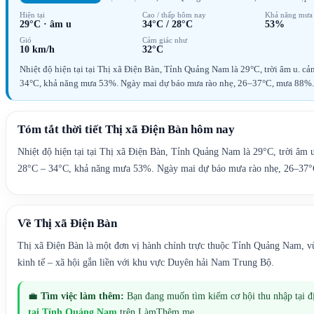
Hiện tại
Cao / thấp hôm nay
Khả năng mưa
29°C
·
âm u
34°C
/
28°C
53%
Gió
Cảm giác như
10 km/h
32°C
Nhiệt độ hiện tại tại Thị xã Điện Bàn, Tỉnh Quảng Nam là 29°C, trời âm u. 
34°C, khả năng mưa 53%. Ngày mai dự báo mưa rào nhẹ, 26–37°C, mưa 88%.
Tóm tắt thời tiết
Thị xã Điện Bàn
hôm nay
Nhiệt độ hiện tại tại Thị xã Điện Bàn, Tỉnh Quảng Nam là 29°C, trời âm
28°C – 34°C, khả năng mưa 53%. Ngày mai dự báo mưa rào nhẹ, 26–37
Về
Thị xã Điện Bàn
Thị xã Điện Bàn là một đơn vị hành chính trực thuộc Tỉnh Quảng Nam, 
kinh tế – xã hội gắn liền với khu vực Duyên hải Nam Trung Bộ.
💼
Tìm việc làm thêm:
Bạn đang muốn tìm kiếm cơ hội thu nhập tại 
tại
Tỉnh Quảng Nam
trên LàmThêm.me.