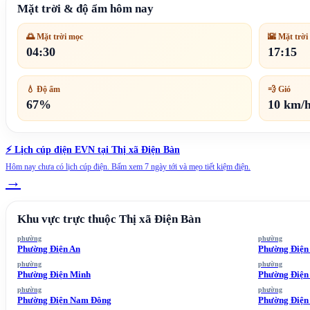
Mặt trời & độ ẩm hôm nay
🌅 Mặt trời mọc
🌇 Mặt trời
04:30
17:15
💧 Độ ẩm
💨 Gió
67%
10 km/
⚡ Lịch cúp điện EVN tại
Thị xã Điện Bàn
Hôm nay chưa có lịch cúp điện. Bấm xem 7 ngày tới và mẹo tiết kiệm điện.
→
Khu vực trực thuộc
Thị xã Điện Bàn
phường
phường
Phường Điện An
Phường Điện
phường
phường
Phường Điện Minh
Phường Điện
phường
phường
Phường Điện Nam Đông
Phường Điện