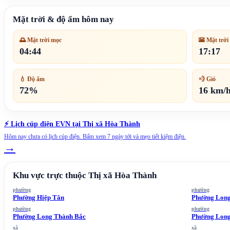
Mặt trời & độ ẩm hôm nay
🌅 Mặt trời mọc
🌇 Mặt trời
04:44
17:17
💧 Độ ẩm
💨 Gió
72%
16 km/
⚡ Lịch cúp điện EVN tại
Thị xã Hòa Thành
Hôm nay chưa có lịch cúp điện. Bấm xem 7 ngày tới và mẹo tiết kiệm điện.
→
Khu vực trực thuộc
Thị xã Hòa Thành
phường
phường
Phường Hiệp Tân
Phường Lon
phường
phường
Phường Long Thành Bắc
Phường Long
xã
xã