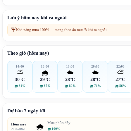
Lưu ý hôm nay khi ra ngoài
☔
Khả năng mưa 100% — mang theo áo mưa/ô khi ra ngoài.
Theo giờ (hôm nay)
14:00
16:00
18:00
20:00
22:00
⛅
🌧️
☁️
☁️
⛅
30°C
29°C
28°C
28°C
27°C
🌧
81%
🌧
87%
🌧
80%
🌧
71%
🌧
56%
Dự báo 7 ngày tới
Mưa phùn dày
Hôm nay
🌧️
🌧
100%
2026-08-10