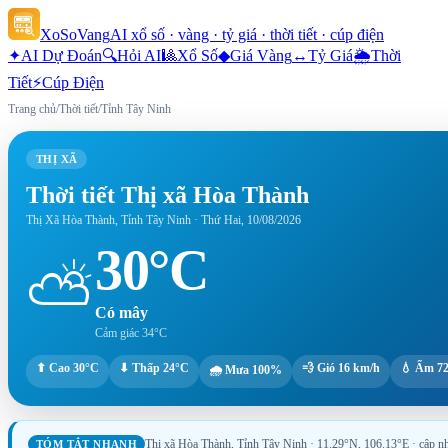
XoSoVang
AI xổ số · vàng · tỷ giá · thời tiết · cúp điện
✦
AI Dự Đoán
🔍
Hỏi AI
🎱
Xổ Số
◆
Giá Vàng
↔
Tỷ Giá
🌦
Thời
Tiết
⚡
Cúp Điện
Trang chủ
/
Thời tiết
/
Tỉnh Tây Ninh
THỊ XÃ
Thời tiết
Thị xã Hòa Thành
Thị Xã Hòa Thành, Tỉnh Tây Ninh
·
Thứ Hai, 10/08/2026
30°C
⛅
Có mây
Cảm giác
34°C
⬆ Cao
30°C
⬇ Thấp
24°C
💨 Gió
16 km/h
💧 Ẩm
7
🌧 Mưa
100%
Thị xã Hòa Thành, Tỉnh Tây Ninh
· 11.29°N, 106.13°E
· cập n
TÓM TẮT NHANH