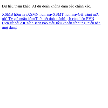
Dữ liệu tham khảo. AI dự đoán không đảm bảo chính xác.
XSMB hôm nay
XSMN hôm nay
XSMT hôm nay
Giá vàng mới
nhất
Tỷ giá ngân hàng
Thời tiết tỉnh thành
Lịch cúp điện EVN
Lịch sử hỏi AI
Chính sách bảo mật
Điều khoản sử dụng
Phiên bản
ứng dụng