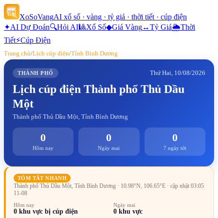
XoSoVang
AI xổ số · vàng · tỷ giá · thời tiết · cúp điện
✦
AI Dự Đoán
🔍
Hỏi AI
🎱
Xổ Số
◆
Giá Vàng
↔
Tỷ Giá
🌦
Thời
Tiết
⚡
Cúp Điện
Trang chủ
/
Lịch cúp điện
/
Tỉnh Bình Dương
Thứ Hai, 10/08/2026
THÀNH PHỐ
Lịch cúp điện
Thành phố Thủ Dầu
Một
Thành phố Thủ Dầu Một, Tỉnh Bình Dương
0
0
0
Hôm nay
Ngày mai
7 ngày tới
TÓM TẮT NHANH
Thành phố Thủ Dầu Một, Tỉnh Bình Dương
· 10.98°N, 106.65°E
· cập nhật 03:05
11-08
Hôm nay
Ngày mai
0
khu vực bị cúp điện
0
khu vực