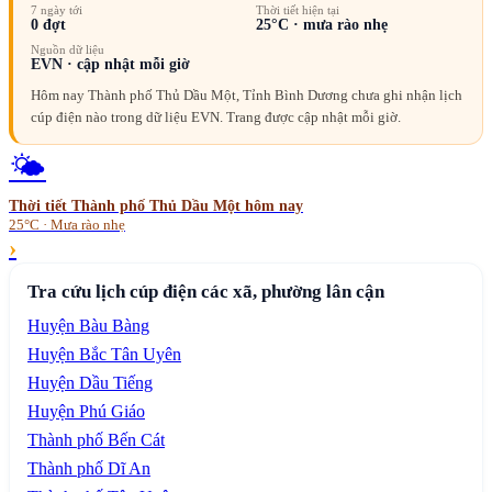
7 ngày tới
Thời tiết hiện tại
0
đợt
25
°C ·
mưa rào nhẹ
Nguồn dữ liệu
EVN · cập nhật mỗi giờ
Hôm nay Thành phố Thủ Dầu Một, Tỉnh Bình Dương chưa ghi nhận lịch
cúp điện nào trong dữ liệu EVN. Trang được cập nhật mỗi giờ.
🌤️
Thời tiết
Thành phố Thủ Dầu Một
hôm nay
25°C · Mưa rào nhẹ
›
Tra cứu lịch cúp điện các xã, phường lân cận
Huyện Bàu Bàng
Huyện Bắc Tân Uyên
Huyện Dầu Tiếng
Huyện Phú Giáo
Thành phố Bến Cát
Thành phố Dĩ An