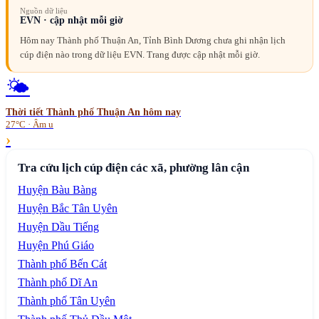
Nguồn dữ liệu
EVN · cập nhật mỗi giờ
Hôm nay Thành phố Thuận An, Tỉnh Bình Dương chưa ghi nhận lịch
cúp điện nào trong dữ liệu EVN. Trang được cập nhật mỗi giờ.
🌤️
Thời tiết
Thành phố Thuận An
hôm nay
27°C · Âm u
›
Tra cứu lịch cúp điện các xã, phường lân cận
Huyện Bàu Bàng
Huyện Bắc Tân Uyên
Huyện Dầu Tiếng
Huyện Phú Giáo
Thành phố Bến Cát
Thành phố Dĩ An
Thành phố Tân Uyên