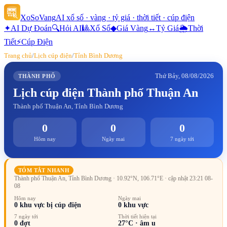
XoSoVang
AI xổ số · vàng · tỷ giá · thời tiết · cúp điện
✦
AI Dự Đoán
🔍
Hỏi AI
🎱
Xổ Số
◆
Giá Vàng
↔
Tỷ Giá
🌦
Thời
Tiết
⚡
Cúp Điện
Trang chủ
/
Lịch cúp điện
/
Tỉnh Bình Dương
Thứ Bảy, 08/08/2026
THÀNH PHỐ
Lịch cúp điện
Thành phố Thuận An
Thành phố Thuận An, Tỉnh Bình Dương
0
0
0
Hôm nay
Ngày mai
7 ngày tới
TÓM TẮT NHANH
Thành phố Thuận An, Tỉnh Bình Dương
· 10.92°N, 106.71°E
· cập nhật 23:21 08-
08
Hôm nay
Ngày mai
0
khu vực bị cúp điện
0
khu vực
7 ngày tới
Thời tiết hiện tại
0
đợt
27
°C ·
âm u