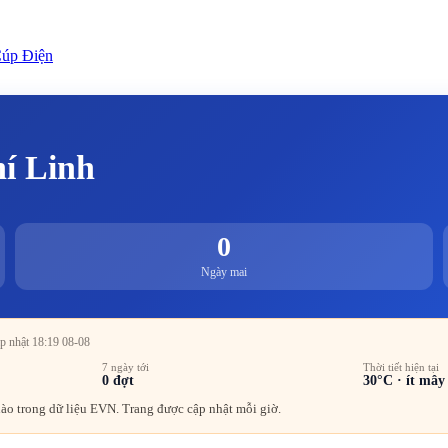
úp Điện
í Linh
0
Ngày mai
ập nhật 18:19 08-08
7 ngày tới
Thời tiết hiện tại
0
đợt
30
°C ·
ít mây
o trong dữ liệu EVN. Trang được cập nhật mỗi giờ.