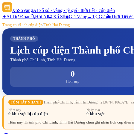
XoSoVang
AI xổ số · vàng · tỷ giá · thời tiết · cúp điện
✦
AI Dự Đoán
🔍
Hỏi AI
🎱
Xổ Số
◆
Giá Vàng
↔
Tỷ Giá
🌦
Thời Tiết
⚡
C
Trang chủ
/
Lịch cúp điện
/
Tỉnh Hải Dương
THÀNH PHỐ
Lịch cúp điện
Thành phố Ch
Thành phố Chí Linh, Tỉnh Hải Dương
0
Hôm nay
Thành phố Chí Linh, Tỉnh Hải Dương
· 21.07°N, 106.32°E
· c
TÓM TẮT NHANH
Hôm nay
Ngày mai
0
khu vực bị cúp điện
0
khu vực
Hôm nay Thành phố Chí Linh, Tỉnh Hải Dương chưa ghi nhận lịch cúp điện nà