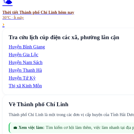
🌤️
Thời tiết
Thành phố Chí Linh
hôm nay
30°C · Ít mây
›
Tra cứu lịch cúp điện các xã, phường lân cận
Huyện Bình Giang
Huyện Gia Lộc
Huyện Nam Sách
Huyện Thanh Hà
Huyện Tứ Kỳ
Thị xã Kinh Môn
Về
Thành phố Chí Linh
Thành phố Chí Linh là một trong các đơn vị cấp huyện của Tỉnh Hải Dươ
💼
Xem việc làm:
Tìm kiếm cơ hội làm thêm, việc làm nhanh tại địa