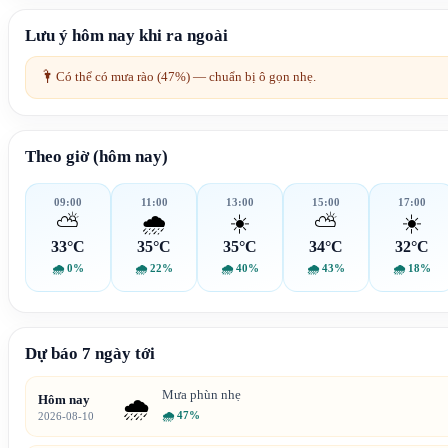
Lưu ý hôm nay khi ra ngoài
🌂
Có thể có mưa rào (47%) — chuẩn bị ô gọn nhẹ.
Theo giờ (hôm nay)
09:00
11:00
13:00
15:00
17:00
⛅
🌧️
☀️
⛅
☀️
33°C
35°C
35°C
34°C
32°C
🌧
0%
🌧
22%
🌧
40%
🌧
43%
🌧
18%
Dự báo 7 ngày tới
Mưa phùn nhẹ
Hôm nay
🌧️
🌧
47%
2026-08-10