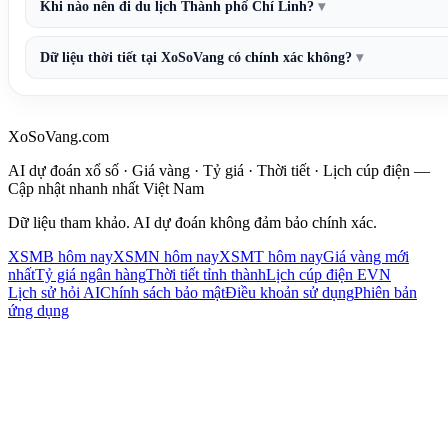
Khi nào nên đi du lịch Thành phố Chí Linh?
Dữ liệu thời tiết tại XoSoVang có chính xác không?
XoSoVang.com
AI dự đoán xổ số · Giá vàng · Tỷ giá · Thời tiết · Lịch cúp điện —
Cập nhật nhanh nhất Việt Nam
Dữ liệu tham khảo. AI dự đoán không đảm bảo chính xác.
XSMB hôm nay
XSMN hôm nay
XSMT hôm nay
Giá vàng mới
nhất
Tỷ giá ngân hàng
Thời tiết tỉnh thành
Lịch cúp điện EVN
Lịch sử hỏi AI
Chính sách bảo mật
Điều khoản sử dụng
Phiên bản
ứng dụng