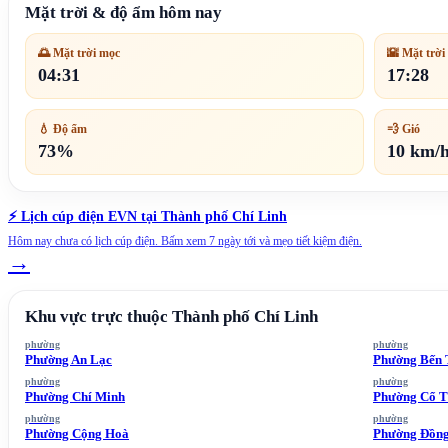
Mặt trời & độ ẩm hôm nay
🌅 Mặt trời mọc
🌇 Mặt trời
04:31
17:28
💧 Độ ẩm
💨 Gió
73%
10 km/
⚡ Lịch cúp điện EVN tại
Thành phố Chí Linh
Hôm nay chưa có lịch cúp điện. Bấm xem 7 ngày tới và mẹo tiết kiệm điện.
→
Khu vực trực thuộc
Thành phố Chí Linh
phường
phường
Phường An Lạc
Phường Bến
phường
phường
Phường Chí Minh
Phường Cổ 
phường
phường
Phường Cộng Hoà
Phường Đồng