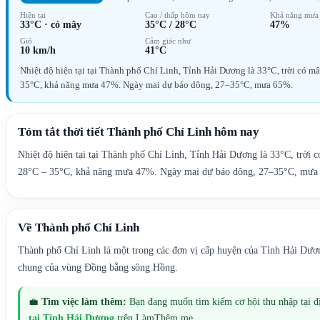
Hiện tại
Cao / thấp hôm nay
Khả năng mưa
33°C
·
có mây
35°C
/
28°C
47%
Gió
Cảm giác như
10 km/h
41°C
Nhiệt độ hiện tại tại Thành phố Chí Linh, Tỉnh Hải Dương là 33°C, trời có 
35°C, khả năng mưa 47%. Ngày mai dự báo dông, 27–35°C, mưa 65%.
Tóm tắt thời tiết
Thành phố Chí Linh
hôm nay
Nhiệt độ hiện tại tại Thành phố Chí Linh, Tỉnh Hải Dương là 33°C, trời
28°C – 35°C, khả năng mưa 47%. Ngày mai dự báo dông, 27–35°C, mưa
Về
Thành phố Chí Linh
Thành phố Chí Linh là một trong các đơn vị cấp huyện của Tỉnh Hải Dươn
chung của vùng Đồng bằng sông Hồng.
💼
Tìm việc làm thêm:
Bạn đang muốn tìm kiếm cơ hội thu nhập tại 
tại
Tỉnh Hải Dương
trên LàmThêm.me.