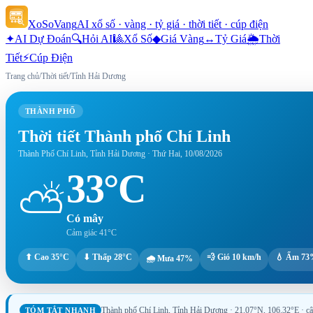
XoSoVang
AI xổ số · vàng · tỷ giá · thời tiết · cúp điện
✦
AI Dự Đoán
🔍
Hỏi AI
🎱
Xổ Số
◆
Giá Vàng
↔
Tỷ Giá
🌦
Thời
Tiết
⚡
Cúp Điện
Trang chủ
/
Thời tiết
/
Tỉnh Hải Dương
THÀNH PHỐ
Thời tiết
Thành phố Chí Linh
Thành Phố Chí Linh, Tỉnh Hải Dương
·
Thứ Hai, 10/08/2026
33°C
⛅
Có mây
Cảm giác
41°C
⬆ Cao
35°C
⬇ Thấp
28°C
💨 Gió
10 km/h
💧 Ẩm
73
🌧 Mưa
47%
Thành phố Chí Linh, Tỉnh Hải Dương
· 21.07°N, 106.32°E
· c
TÓM TẮT NHANH