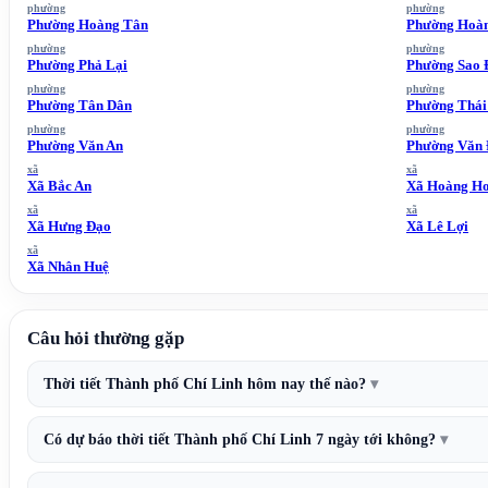
phường
phường
Phường Hoàng Tân
Phường Hoàn
phường
phường
Phường Phả Lại
Phường Sao 
phường
phường
Phường Tân Dân
Phường Thái
phường
phường
Phường Văn An
Phường Văn
xã
xã
Xã Bắc An
Xã Hoàng H
xã
xã
Xã Hưng Đạo
Xã Lê Lợi
xã
Xã Nhân Huệ
Câu hỏi thường gặp
Thời tiết Thành phố Chí Linh hôm nay thế nào?
Có dự báo thời tiết Thành phố Chí Linh 7 ngày tới không?