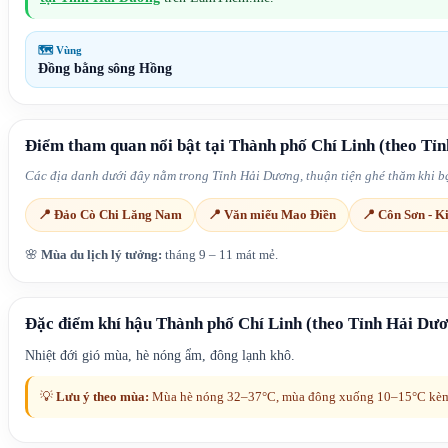
🗺 Vùng
Đồng bằng sông Hồng
Điểm tham quan nổi bật tại
Thành phố Chí Linh
(theo Tỉn
Các địa danh dưới đây nằm trong
Tỉnh Hải Dương
, thuận tiện ghé thăm khi 
📍
Đảo Cò Chi Lăng Nam
📍
Văn miếu Mao Điền
📍
Côn Sơn - K
🌸
Mùa du lịch lý tưởng:
tháng 9 – 11 mát mẻ
.
Đặc điểm khí hậu
Thành phố Chí Linh
(theo Tỉnh Hải Dươ
Nhiệt đới gió mùa, hè nóng ẩm, đông lạnh khô.
💡
Lưu ý theo mùa:
Mùa hè nóng 32–37°C, mùa đông xuống 10–15°C kè